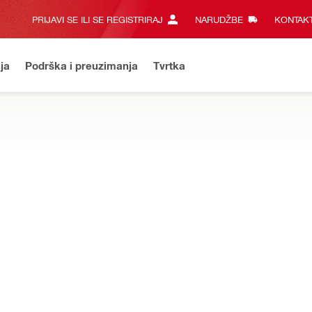
PRIJAVI SE ILI SE REGISTRIRAJ
NARUDŽBE
KONTAKT
ja
Podrška i preuzimanja
Tvrtka
SHOP
Registrirajte se i otvorite svoj hilti račun online odmah.
S
AVI ZA BRTVLJENJE PRODORA
njima koja su osmišljena kako bi stvorila barijere otporne na vodu,
hor plate sets