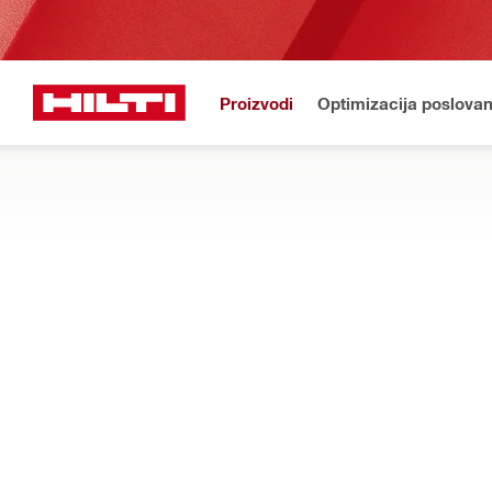
Proizvodi
Optimizacija poslovan
HILTI WEB
Početna stranica
Proizvodi
Vatrozaštita i zaštita od požara
OKVIRI ZA KABELSKE TRANZITE I SUST
Zabrtvite prodore kabela našim modularnim vatrozaštitnim rješe
energetici i industriji, na kopnu i na moru.
Filter
CFS-T anc
PONIŠTI SVE FILTERE
Kompleti sidrenih ploča