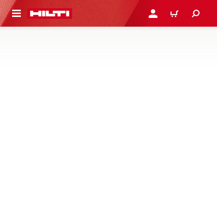
A GLAVNI SADRŽAJ
PRIJAVI SE ILI SE REGIS
KOŠARICA
BRTVILA, SPREJEVI I PREMAZI
Pronađite vatrozaštitna brtvila, raspršivačem pjene i
zaštitne slojeve osmišljene kako bi poboljšali zvučnu
izolaciju i ograničili širenje dima u prodiranjima kabela, cijevi
i mješovitim prodiranjima
1 Proizvodi