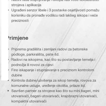
strojeva i aplikacija
Ugrađeni senzor libele i 3 postavke osjetljivosti pomažu
korisniku da pronađe vodilicu radi lakšeg iskopa i veće
preciznosti
Primjene
Priprema gradilišta i zemljani radovi za betonske
podloge, parkirališta, piste itd.
Radovi na iskopima, kao što su postavljanje temelja i
podnožja ili rovovi za cijevi
Fino iskapanje i stupnjevanje s preciznom kontrolom
dubine
Kontrola dubine/uzvišenja za iskop temelja, rovova za
komunalne usluge, uređenje okoliša, prilaze itd.
Savršen partner za strojeve kao što su mini bageri, mini
utovarivači, bageri-utovarivači, krajobrazni utovarivači,
kompaktni utovarivači