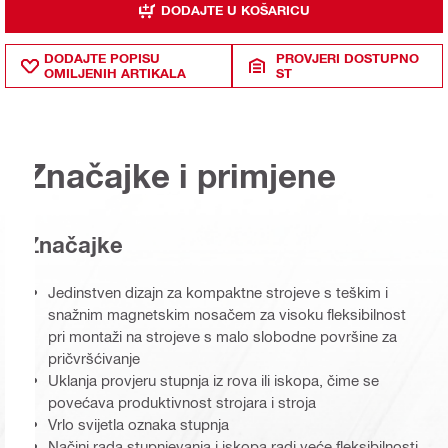
DODAJTE U KOŠARICU
DODAJTE POPISU
PROVJERI DOSTUPNO
OMILJENIH ARTIKALA
ST
Značajke i primjene
Značajke
Jedinstven dizajn za kompaktne strojeve s teškim i
snažnim magnetskim nosačem za visoku fleksibilnost
pri montaži na strojeve s malo slobodne površine za
pričvršćivanje
Uklanja provjeru stupnja iz rova ili iskopa, čime se
povećava produktivnost strojara i stroja
Vrlo svijetla oznaka stupnja
Načini rada stupnjevanja i iskopa radi veće fleksibilnosti