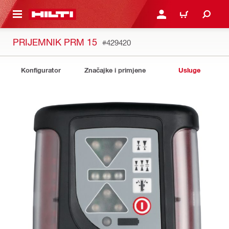
A GLAVNI SADRŽAJ
PRIJAVI SE ILI SE REGIS
KOŠARICA
PRIJEMNIK PRM 15
#429420
Konfigurator
Značajke i primjene
Usluge