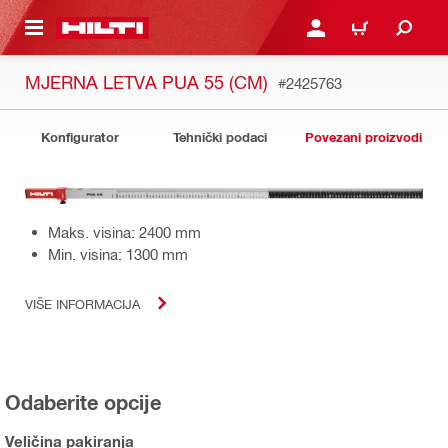
A GLAVNI SADRŽAJ
PRIJAVI SE ILI SE REGIS
KOŠARICA
MJERNA LETVA PUA 55 (CM)
#2425763
Konfigurator
Tehnički podaci
Povezani proizvodi
Maks. visina: 2400 mm
Min. visina: 1300 mm
VIŠE INFORMACIJA
Odaberite opcije
Veličina pakiranja