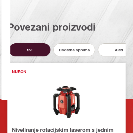
Povezani proizvodi
Svi
Dodatna oprema
Alati
NURON
Niveliranje rotacijskim laserom s jednim