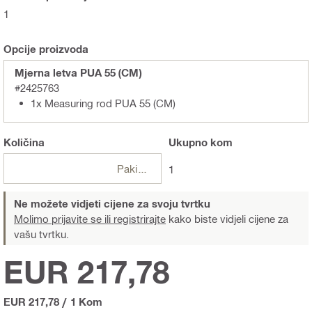
1
Opcije proizvoda
Mjerna letva PUA 55 (CM)
#2425763
1x Measuring rod PUA 55 (CM)
Količina
Ukupno
kom
Pakiranje
1
Ne možete vidjeti cijene za svoju tvrtku
Molimo prijavite se ili registrirajte
kako biste vidjeli cijene za
vašu tvrtku.
EUR 217,78
EUR 217,78
/
1 Kom