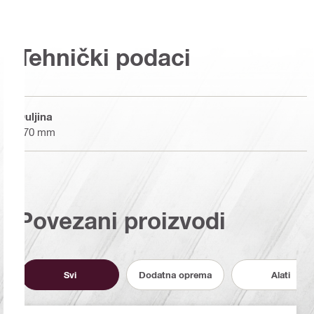
Tehnički podaci
Duljina
570 mm
Povezani proizvodi
Svi
Dodatna oprema
Alati