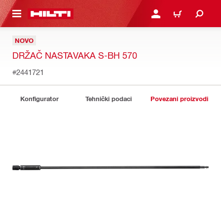
A GLAVNI SADRŽAJ
PRIJAVI SE ILI SE REGIS
KOŠARICA
NOVO
DRŽAČ NASTAVAKA S-BH 570
#2441721
Konfigurator
Tehnički podaci
Povezani proizvodi