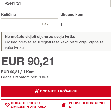
#2441721
Količina
Ukupno
kom
Pakiranje
1
Ne možete vidjeti cijene za svoju tvrtku
Molimo prijavite se ili registrirajte
kako biste vidjeli cijene za
vašu tvrtku.
EUR 90,21
EUR 90,21
/
1 Kom
Cijena s rabatom bez PDV-a
DODAJTE U KOŠARICU
DODAJTE POPISU
PROVJERI DOSTUPNO
OMILJENIH ARTIKALA
ST