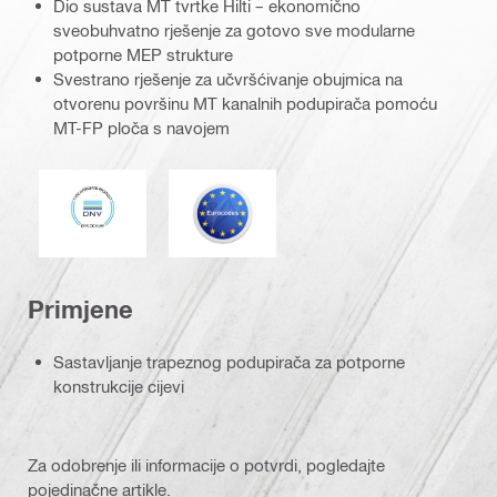
Dio sustava MT tvrtke Hilti – ekonomično
sveobuhvatno rješenje za gotovo sve modularne
potporne MEP strukture
Svestrano rješenje za učvršćivanje obujmica na
otvorenu površinu MT kanalnih podupirača pomoću
MT-FP ploča s navojem
DNV
Eurocode
Primjene
Sastavljanje trapeznog podupirača za potporne
konstrukcije cijevi
Za odobrenje ili informacije o potvrdi, pogledajte
pojedinačne artikle.