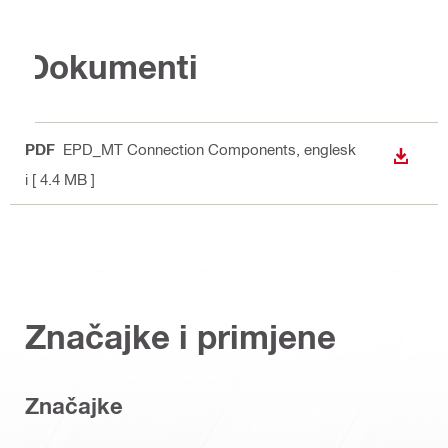
Dokumenti
PDF
EPD_MT Connection Components
, englesk
PREUZ
i
[ 4.4 MB ]
Značajke i primjene
Značajke