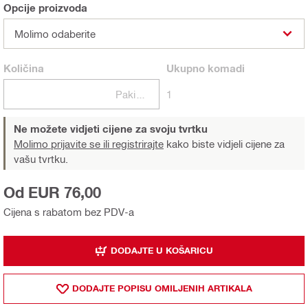
Opcije proizvoda
Molimo odaberite
Količina
Ukupno
komadi
Pakiranje
1
Ne možete vidjeti cijene za svoju tvrtku
Molimo prijavite se ili registrirajte
kako biste vidjeli cijene za
vašu tvrtku.
Od EUR 76,00
Cijena s rabatom bez PDV-a
DODAJTE U KOŠARICU
DODAJTE POPISU OMILJENIH ARTIKALA