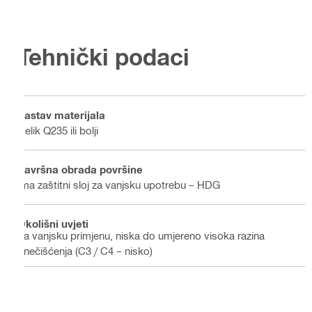
Tehnički podaci
Sastav materijala
Čelik Q235 ili bolji
Završna obrada površine
Ima zaštitni sloj za vanjsku upotrebu – HDG
Okolišni uvjeti
Za vanjsku primjenu, niska do umjereno visoka razina
onečišćenja (C3 / C4 – nisko)