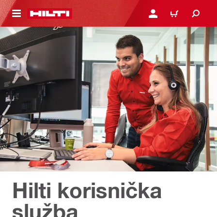
A GLAVNI SADRŽAJ
PRIJAVI SE ILI SE REGIS
KOŠARICA
Hilti korisnička
služba