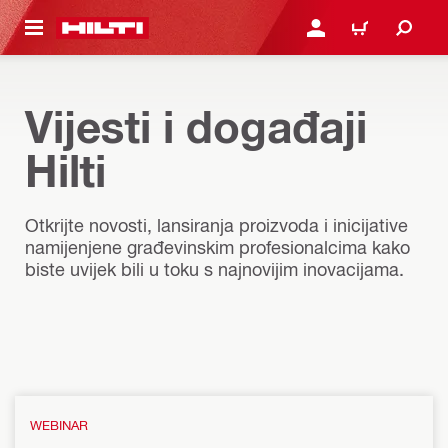
A GLAVNI SADRŽAJ
PRIJAVI SE ILI SE REGIS
KOŠARICA
Vijesti i događaji
Hilti
Otkrijte novosti, lansiranja proizvoda i inicijative
namijenjene građevinskim profesionalcima kako
biste uvijek bili u toku s najnovijim inovacijama.
WEBINAR