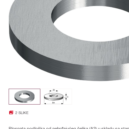
2 SLIKE
Plosnata podloška od nehrđajućeg čelika (A2) u skladu sa st