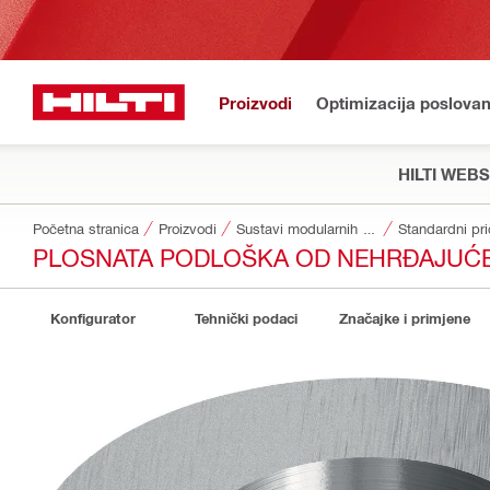
Proizvodi
Optimizacija poslovan
HILTI WEB
Početna stranica
Proizvodi
Sustavi modularnih nosača
Standardni pri
PLOSNATA PODLOŠKA OD NEHRĐAJUĆEG 
Konfigurator
Tehnički podaci
Značajke i primjene