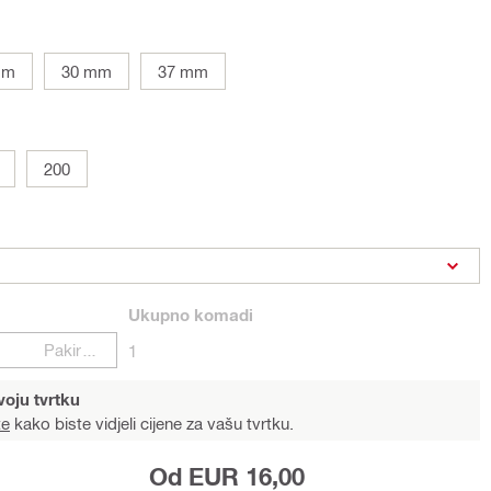
mm
30 mm
37 mm
200
Ukupno
komadi
Pakiranje
1
voju tvrtku
te
kako biste vidjeli cijene za vašu tvrtku.
Od EUR 16,00