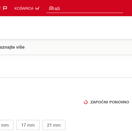
Prijedlozi za pretraživanje
Traži
‎
KOŠARICA
aznajte više
ZAPOČNI PONOVNO
3 mm
17 mm
21 mm