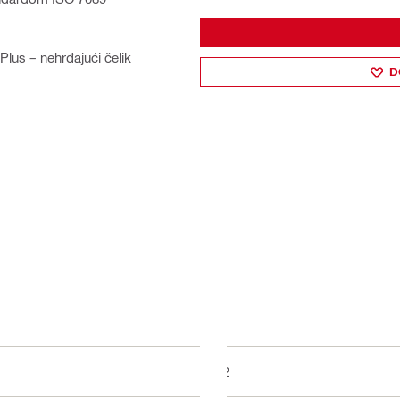
Plus – nehrđajući čelik
D
A2