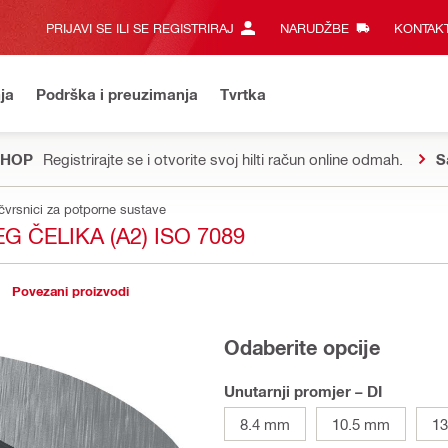
PRIJAVI SE ILI SE REGISTRIRAJ
NARUDŽBE
KONTAKT
ja
Podrška i preuzimanja
Tvrtka
SHOP
Registrirajte se i otvorite svoj hilti račun online odmah.
S
čvrsnici za potporne sustave
ČELIKA (A2) ISO 7089
Povezani proizvodi
Odaberite opcije
Unutarnji promjer – DI
8.4 mm
10.5 mm
1