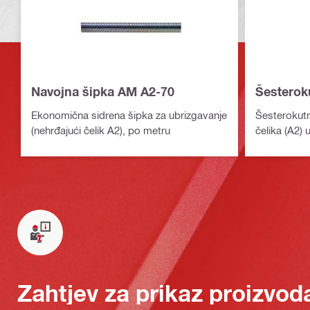
Navojna šipka AM A2-70
Šesterok
Ekonomična sidrena šipka za ubrizgavanje
Šesterokut
(nehrđajući čelik A2), po metru
čelika (A2) 
Zahtjev za prikaz proizvod