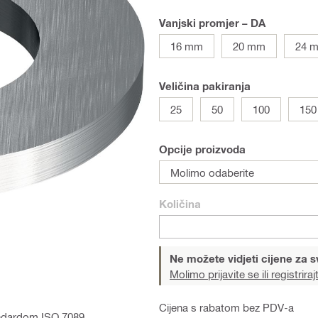
Vanjski promjer – DA
16 mm
20 mm
24 
Veličina pakiranja
25
50
100
150
Opcije proizvoda
Molimo odaberite
Količina
Ne možete vidjeti cijene za s
Molimo prijavite se ili registriraj
Cijena s rabatom bez PDV-a
andardom ISO 7089