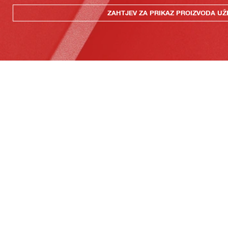
ZAHTJEV ZA PRIKAZ PROIZVODA UŽ