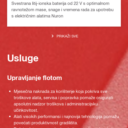
Svestrana litij-ionska baterija od 22 V s optimalnom
ravnotežom mase, snage i vremena rada za upotrebu
s električnim alatima Nuron
PRIKAŽI SVE
Usluge
Upravljanje flotom
Mjesečna naknada za korištenje koja pokriva sve
troškove alata, servisa i popravka pomaže osigurati
apsolutni nadzor troškova i administracijsku
učinkovitost.
Alati visokih performansi i najnovija tehnologija pomažu
povećati produktivnost gradilišta.