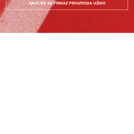
ZAHTJEV ZA PRIKAZ PROIZVODA UŽIVO