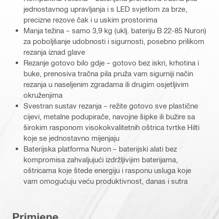
jednostavnog upravljanja i s LED svjetlom za brze,
precizne rezove čak i u uskim prostorima
Manja težina – samo 3,9 kg (uklj. bateriju B 22-85 Nuron)
za poboljšanje udobnosti i sigurnosti, posebno prilikom
rezanja iznad glave
Rezanje gotovo bilo gdje – gotovo bez iskri, krhotina i
buke, prenosiva tračna pila pruža vam sigurniji način
rezanja u naseljenim zgradama ili drugim osjetljivim
okruženjima
Svestran sustav rezanja – režite gotovo sve plastične
cijevi, metalne podupirače, navojne šipke ili bužire sa
širokim rasponom visokokvalitetnih oštrica tvrtke Hilti
koje se jednostavno mijenjaju
Baterijska platforma Nuron – baterijski alati bez
kompromisa zahvaljujući izdržljivijim baterijama,
oštricama koje štede energiju i rasponu usluga koje
vam omogućuju veću produktivnost, danas i sutra
Primjene