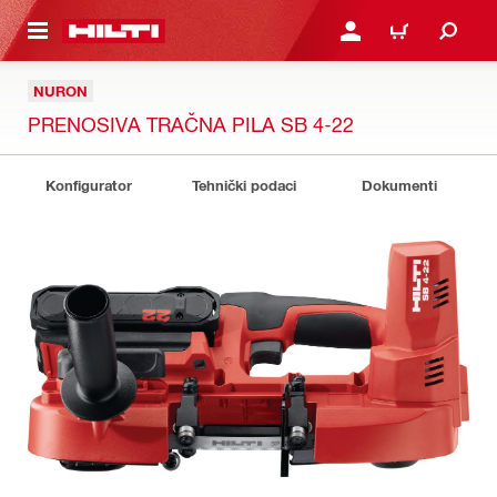
A GLAVNI SADRŽAJ
PRIJAVI SE ILI SE REGIS
KOŠARICA
NURON
PRENOSIVA TRAČNA PILA SB 4-22
Konfigurator
Tehnički podaci
Dokumenti