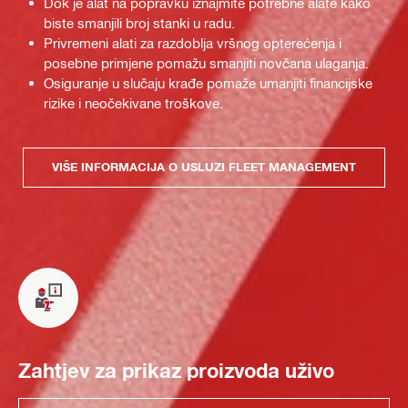
Dok je alat na popravku iznajmite potrebne alate kako
biste smanjili broj stanki u radu.
Privremeni alati za razdoblja vršnog opterećenja i
posebne primjene pomažu smanjiti novčana ulaganja.
Osiguranje u slučaju krađe pomaže umanjiti financijske
rizike i neočekivane troškove.
VIŠE INFORMACIJA O USLUZI FLEET MANAGEMENT
Zahtjev za prikaz proizvoda uživo