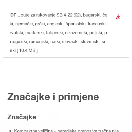
PDF
Upute za rukovanje SB 4-22 (02)
, bugarski, če
PREUZ
ški, njemački, grčki, engleski, španjolski, francuski,
hrvatski, mađarski, talijanski, nizozemski, poljski, p
ortugalski, rumunjski, ruski, slovački, slovenski, sr
pski
[ 10.4 MB ]
Značajke i primjene
Značajke
Kompaktna veličina – baterijska prenosiva tračna pila