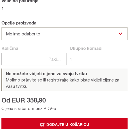
Veličina pakiranja
1
Opcije proizvoda
Molimo odaberite
Količina
Ukupno
komadi
Pakiranje
1
Ne možete vidjeti cijene za svoju tvrtku
Molimo prijavite se ili registrirajte
kako biste vidjeli cijene za
vašu tvrtku.
Od EUR 358,90
Cijena s rabatom bez PDV-a
DODAJTE U KOŠARICU