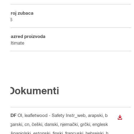
Broj zubaca
56
Razred proizvoda
Ultimate
Dokumenti
PDF
OI, leafletwood - Safety Instr_web
, arapski, b
PREUZ
ugarski, cn, češki, danski, njemački, grčki, englesk
i, španjolski, estonski, finski, francuski, hebrejski, h