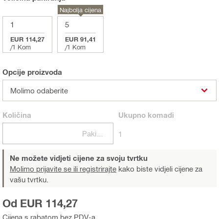
Najbolja cijena
1
5
EUR 114,27
EUR 91,41
/
1 Kom
/
1 Kom
Opcije proizvoda
Molimo odaberite
Količina
Ukupno
komadi
Pakiranje
1
Ne možete vidjeti cijene za svoju tvrtku
Molimo prijavite se ili registrirajte
kako biste vidjeli cijene za
vašu tvrtku.
Od EUR 114,27
Cijena s rabatom bez PDV-a