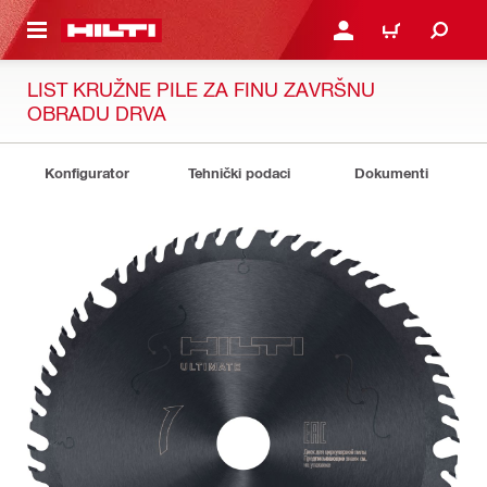
A GLAVNI SADRŽAJ
PRIJAVI SE ILI SE REGIS
KOŠARICA
LIST KRUŽNE PILE ZA FINU ZAVRŠNU
OBRADU DRVA
Konfigurator
Tehnički podaci
Dokumenti