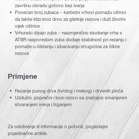
završnu obradu gotovo bez iverja
Povećan broj zubaca – karbidni vrhovi pomažu oštrici
da lakše klizi kroz drvo za glatkije rezove i duži životni
vijek oštrice
Vrhunski dizajn zuba – naizmjenično skošenje vrha s
ATBR rasporedom zuba dodaje stabilnost pri rezanju i
pomaže u čišćenju i izbacivanju strugotina za čišće
rezove
Primjene
Rezanje punog drva (tvrdog i mekog) i drvenih ploča
Uzdužni, poprečni i kosi rezovi sa značajno smanjenim
stvaranjem iverja i trganjem
Za odobrenje ili informacije o potvrdi, pogledajte
pojedinačne artikle.