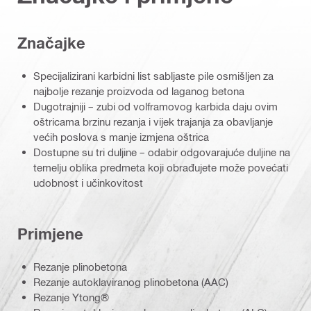
Značajke
Specijalizirani karbidni list sabljaste pile osmišljen za
najbolje rezanje proizvoda od laganog betona
Dugotrajniji – zubi od volframovog karbida daju ovim
oštricama brzinu rezanja i vijek trajanja za obavljanje
većih poslova s ​​manje izmjena oštrica
Dostupne su tri duljine – odabir odgovarajuće duljine na
temelju oblika predmeta koji obrađujete može povećati
udobnost i učinkovitost
Primjene
Rezanje plinobetona
Rezanje autoklaviranog plinobetona (AAC)
Rezanje Ytong®