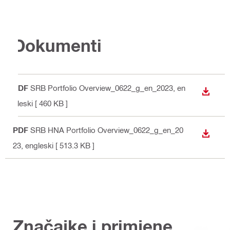
Dokumenti
PDF
SRB Portfolio Overview_0622_g_en_2023
, en
PREUZ
gleski
[ 460 KB ]
PDF
SRB HNA Portfolio Overview_0622_g_en_20
PREUZ
23
, engleski
[ 513.3 KB ]
Značajke i primjene