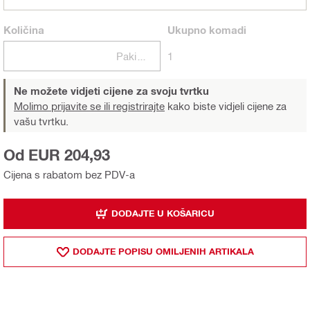
Količina
Ukupno
komadi
Pakiranje
1
Ne možete vidjeti cijene za svoju tvrtku
Molimo prijavite se ili registrirajte
kako biste vidjeli cijene za
vašu tvrtku.
Od EUR 204,93
Cijena s rabatom bez PDV-a
DODAJTE U KOŠARICU
DODAJTE POPISU OMILJENIH ARTIKALA