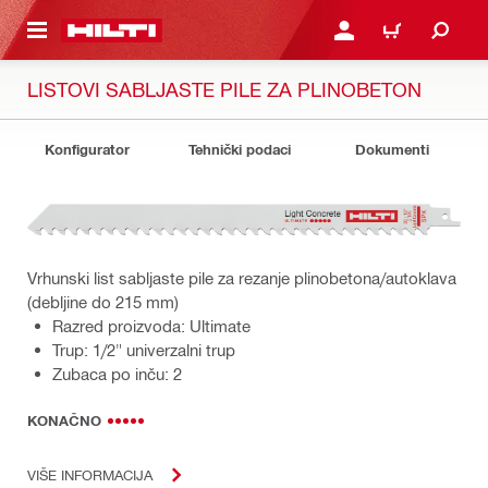
A GLAVNI SADRŽAJ
PRIJAVI SE ILI SE REGIS
KOŠARICA
LISTOVI SABLJASTE PILE ZA PLINOBETON
Konfigurator
Tehnički podaci
Dokumenti
Vrhunski list sabljaste pile za rezanje plinobetona/autoklava
(debljine do 215 mm)
Razred proizvoda: Ultimate
Trup: 1/2" univerzalni trup
Zubaca po inču: 2
KONAČNO
VIŠE INFORMACIJA