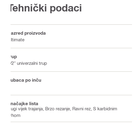
Tehnički podaci
Razred proizvoda
Ultimate
Trup
1/2" univerzalni trup
Zubaca po inču
2
Značajke lista
Dugi vijek trajanja, Brzo rezanje, Ravni rez, S karbidnim
vrhom