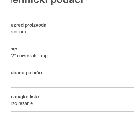
Razred proizvoda
Premium
Trup
1/2" univerzalni trup
Zubaca po inču
6
Značajke lista
Brzo rezanje