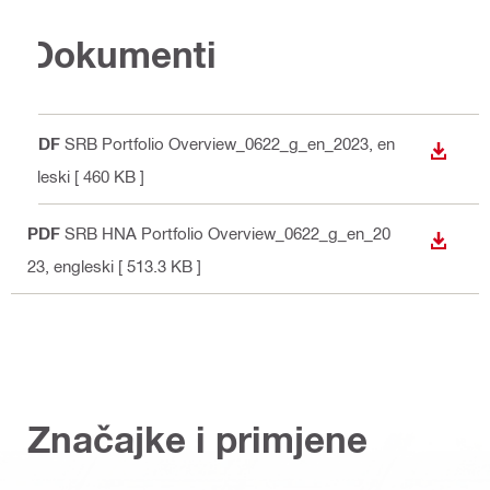
Dokumenti
PDF
SRB Portfolio Overview_0622_g_en_2023
, en
PREUZ
gleski
[ 460 KB ]
PDF
SRB HNA Portfolio Overview_0622_g_en_20
PREUZ
23
, engleski
[ 513.3 KB ]
Značajke i primjene