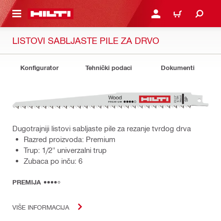
A GLAVNI SADRŽAJ
PRIJAVI SE ILI SE REGIS
KOŠARICA
LISTOVI SABLJASTE PILE ZA DRVO
Konfigurator
Tehnički podaci
Dokumenti
Dugotrajniji listovi sabljaste pile za rezanje tvrdog drva
Razred proizvoda: Premium
Trup: 1/2" univerzalni trup
Zubaca po inču: 6
PREMIJA
VIŠE INFORMACIJA