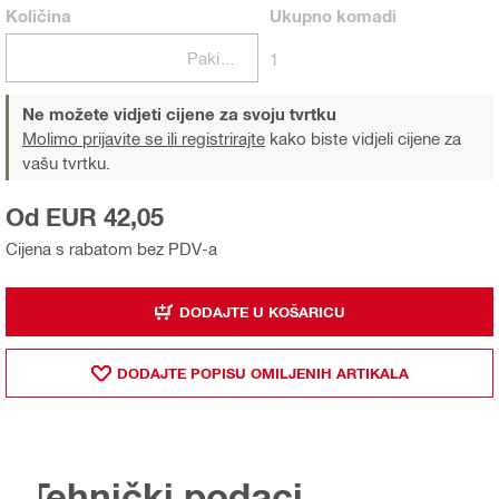
Količina
Ukupno
komadi
Pakiranje
1
Ne možete vidjeti cijene za svoju tvrtku
Molimo prijavite se ili registrirajte
kako biste vidjeli cijene za
vašu tvrtku.
Od EUR 42,05
Cijena s rabatom bez PDV-a
DODAJTE U KOŠARICU
DODAJTE POPISU OMILJENIH ARTIKALA
Tehnički podaci