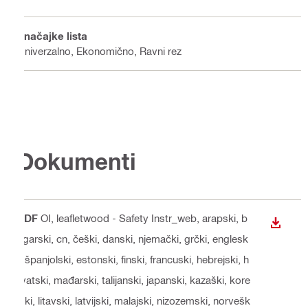
Značajke lista
Univerzalno, Ekonomično, Ravni rez
Dokumenti
PDF
OI, leafletwood - Safety Instr_web
, arapski, b
PREUZ
ugarski, cn, češki, danski, njemački, grčki, englesk
i, španjolski, estonski, finski, francuski, hebrejski, h
rvatski, mađarski, talijanski, japanski, kazaški, kore
jski, litavski, latvijski, malajski, nizozemski, norvešk