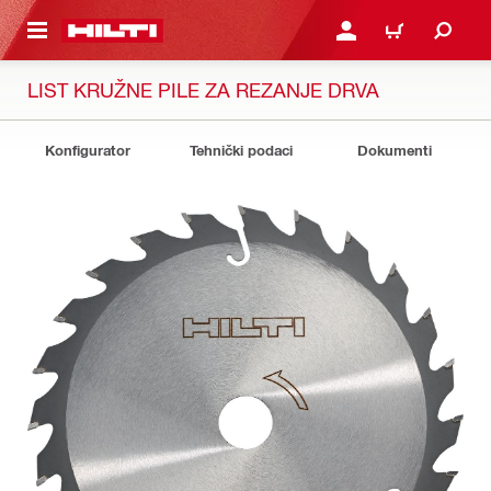
A GLAVNI SADRŽAJ
PRIJAVI SE ILI SE REGIS
KOŠARICA
LIST KRUŽNE PILE ZA REZANJE DRVA
Konfigurator
Tehnički podaci
Dokumenti