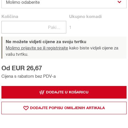
Molimo odaberite
Količina
Ukupno
komadi
Pakiranje
1
Ne možete vidjeti cijene za svoju tvrtku
Molimo prijavite se ili registrirajte
kako biste vidjeli cijene za
vašu tvrtku.
Od EUR 26,67
Cijena s rabatom bez PDV-a
DODAJTE U KOŠARICU
DODAJTE POPISU OMILJENIH ARTIKALA