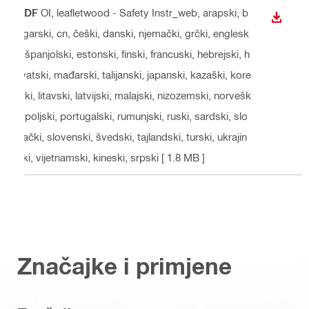
PDF
OI, leafletwood - Safety Instr_web
, arapski, b
PREUZ
ugarski, cn, češki, danski, njemački, grčki, englesk
i, španjolski, estonski, finski, francuski, hebrejski, h
rvatski, mađarski, talijanski, japanski, kazaški, kore
jski, litavski, latvijski, malajski, nizozemski, norvešk
i, poljski, portugalski, rumunjski, ruski, sardski, slo
vački, slovenski, švedski, tajlandski, turski, ukrajin
ski, vijetnamski, kineski, srpski
[ 1.8 MB ]
Značajke i primjene