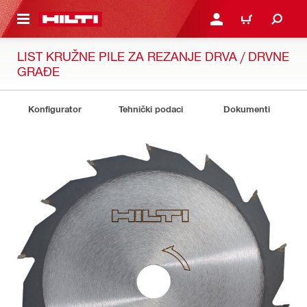
A GLAVNI SADRŽAJ
PRIJAVI SE ILI SE REGIS
KOŠARICA
LIST KRUŽNE PILE ZA REZANJE DRVA / DRVNE
GRAĐE
Konfigurator
Tehnički podaci
Dokumenti