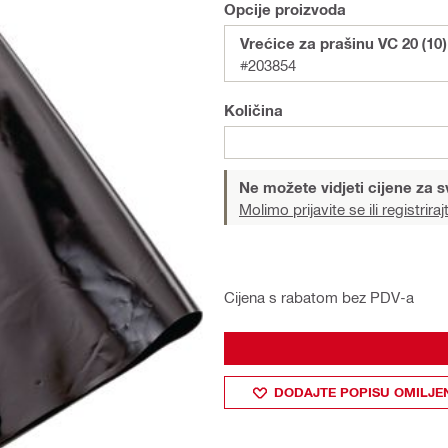
Opcije proizvoda
Vrećice za prašinu VC 20 (10) 
#203854
Količina
Ne možete vidjeti cijene za s
Molimo prijavite se ili registriraj
Cijena s rabatom bez PDV-a
DODAJTE POPISU OMILJE