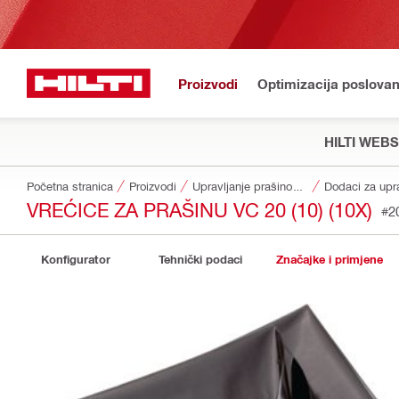
Proizvodi
Optimizacija poslovan
HILTI WEB
Početna stranica
Proizvodi
Upravljanje prašinom i vodom
VREĆICE ZA PRAŠINU VC 20 (10) (10X)
#2
Konfigurator
Tehnički podaci
Značajke i primjene