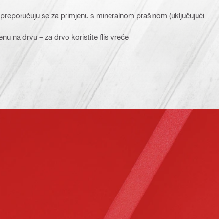
, preporučuju se za primjenu s mineralnom prašinom (uključujući
nu na drvu – za drvo koristite flis vreće