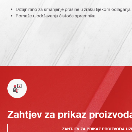
Dizajnirano za smanjenje prašine u zraku tijekom odlaganja
Pomaže u održavanju čistoće spremnika
Zahtjev za prikaz proizvod
ZAHTJEV ZA PRIKAZ PROIZVODA UŽ