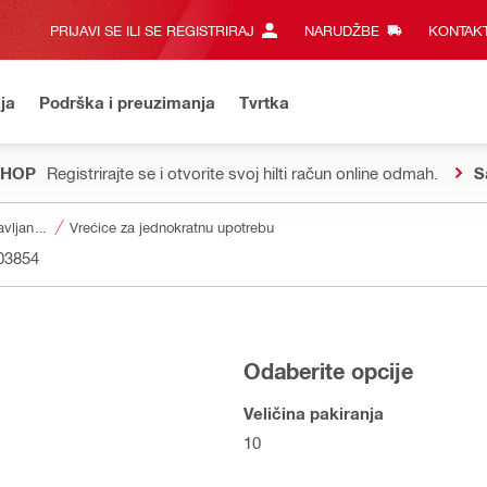
PRIJAVI SE ILI SE REGISTRIRAJ
NARUDŽBE
KONTAKT
ja
Podrška i preuzimanja
Tvrtka
SHOP
Registrirajte se i otvorite svoj hilti račun online odmah.
S
Dodaci za upravljanje prašinom i vodom
Vrećice za jednokratnu upotrebu
03854
Odaberite opcije
Veličina pakiranja
10