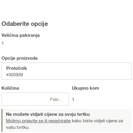
Odaberite opcije
Veličina pakiranja
1
Opcije proizvoda
Protočnik
#305939
Količina
Ukupno
kom
Pakiranje
1
Ne možete vidjeti cijene za svoju tvrtku
Molimo prijavite se ili registrirajte
kako biste vidjeli cijene za
vašu tvrtku.