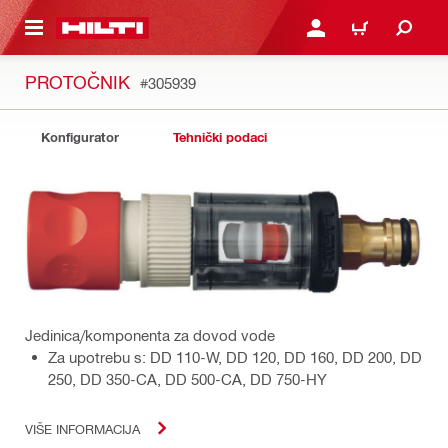
A GLAVNI SADRŽAJ
PRIJAVI SE ILI SE REGIS
KOŠARICA
PROTOČNIK
#305939
Konfigurator
Tehnički podaci
Jedinica/komponenta za dovod vode
Za upotrebu s: DD 110-W, DD 120, DD 160, DD 200, DD
250, DD 350-CA, DD 500-CA, DD 750-HY
VIŠE INFORMACIJA