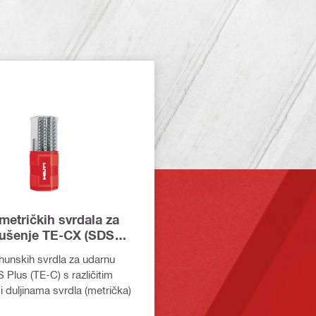
metričkih svrdala za
ušenje TE-CX (SDS
hunskih svrdla za udarnu
 Plus (TE-C) s različitim
 duljinama svrdla (metrička)