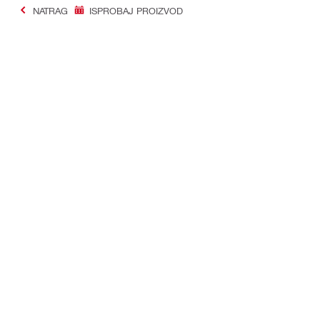
NATRAG
ISPROBAJ PROIZVOD
#Making Constructi
Kontakt
Profil
KONTAKTIRAJTE NAS
Pogledajte sv
Pronađi Hilti Store
Pregledaj sv
Pošaljite nam poruku