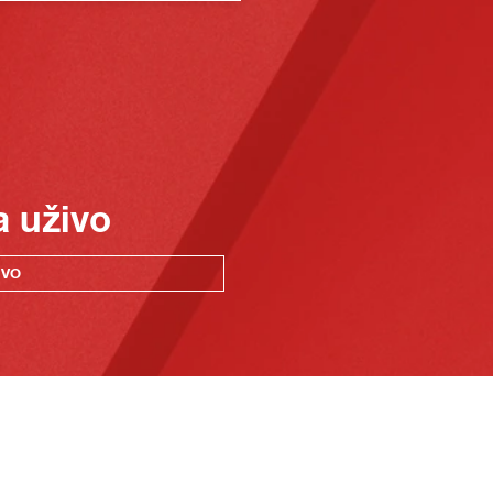
a uživo
IVO