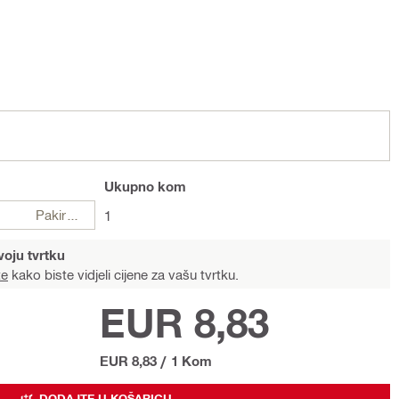
Ukupno
kom
Pakiranje
1
voju tvrtku
te
kako biste vidjeli cijene za vašu tvrtku.
EUR 8,83
EUR 8,83
/
1 Kom
DODAJTE U KOŠARICU