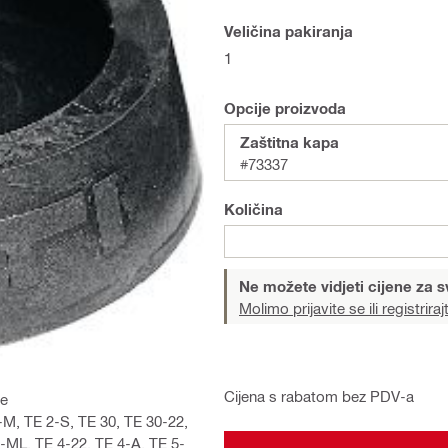
Veličina pakiranja
1
Opcije proizvoda
Zaštitna kapa
#73337
Količina
Ne možete vidjeti cijene za s
Molimo prijavite se ili registriraj
Cijena s rabatom bez PDV-a
ve
-M, TE 2-S, TE 30, TE 30-22,
-ML, TE 4-22, TE 4-A, TE 5-