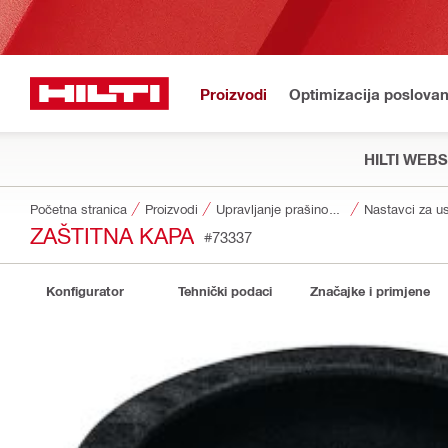
Proizvodi
Optimizacija poslovan
HILTI WEB
Početna stranica
Proizvodi
Upravljanje prašinom i vodom
Nastavci za u
ZAŠTITNA KAPA
#73337
Konfigurator
Tehnički podaci
Značajke i primjene