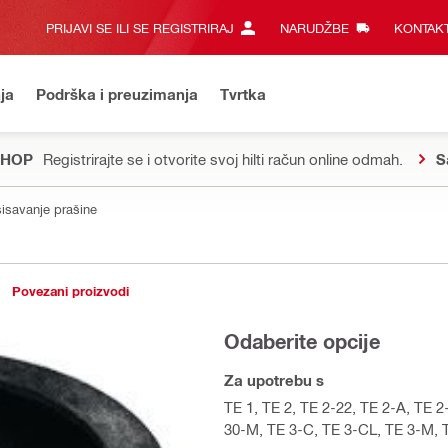
PRIJAVI SE ILI SE REGISTRIRAJ
NARUDŽBE
KONTAKT
ja
Podrška i preuzimanja
Tvrtka
SHOP
Registrirajte se i otvorite svoj hilti račun online odmah.
S
sisavanje prašine
Povezani proizvodi
Odaberite opcije
Za upotrebu s
TE 1, TE 2, TE 2-22, TE 2-A, TE 
30-M, TE 3-C, TE 3-CL, TE 3-M, T