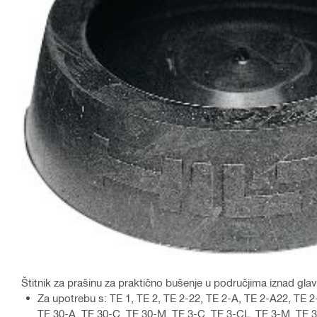
Štitnik za prašinu za praktično bušenje u područjima iznad gla
Za upotrebu s: TE 1, TE 2, TE 2-22, TE 2-A, TE 2-A22, TE 2
TE 30-A, TE 30-C, TE 30-M, TE 3-C, TE 3-CL, TE 3-M, TE 3