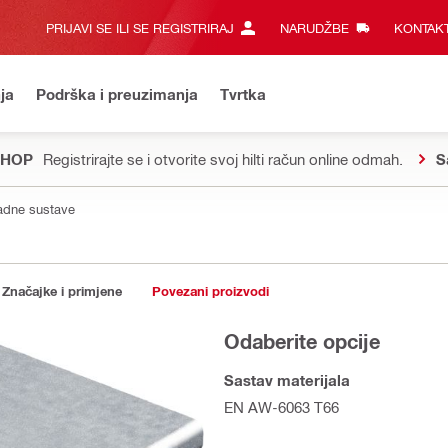
PRIJAVI SE ILI SE REGISTRIRAJ
NARUDŽBE
KONTAKT
ja
Podrška i preuzimanja
Tvrtka
SHOP
Registrirajte se i otvorite svoj hilti račun online odmah.
S
adne sustave
Značajke i primjene
Povezani proizvodi
Odaberite opcije
Sastav materijala
EN AW-6063 T66