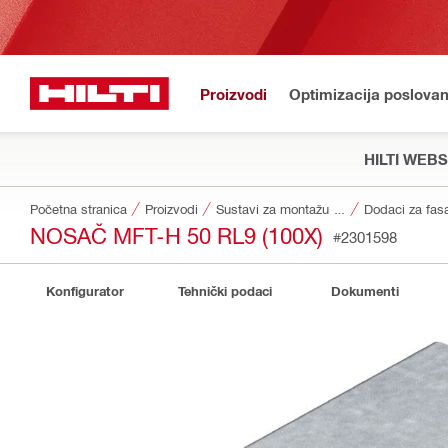
Proizvodi
Optimizacija poslovan
HILTI WEB
Početna stranica
Proizvodi
Sustavi za montažu fasada
Dodaci za fas
NOSAČ MFT-H 50 RL9 (100X)
#2301598
Konfigurator
Tehnički podaci
Dokumenti