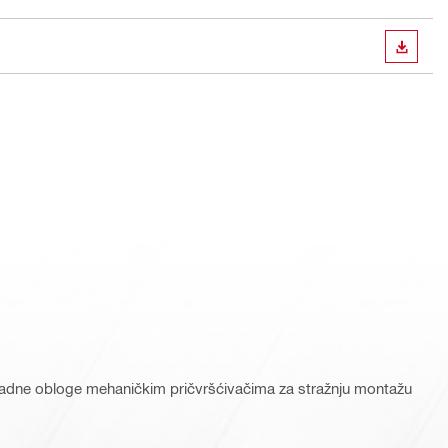
PREUZ
asadne obloge mehaničkim pričvršćivačima za stražnju montažu