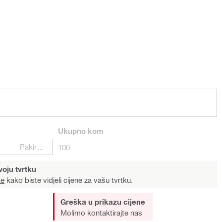
Ukupno
kom
Pakiranje
100
voju tvrtku
te
kako biste vidjeli cijene za vašu tvrtku.
Greška u prikazu cijene
Molimo kontaktirajte nas