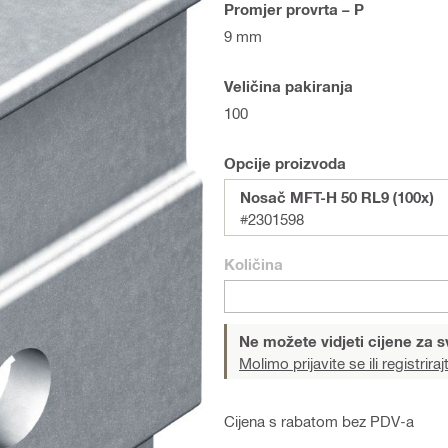
Promjer provrta – P
9 mm
Veličina pakiranja
100
Opcije proizvoda
Nosač MFT-H 50 RL9 (100x)
#2301598
Količina
Ne možete vidjeti cijene za s
Molimo prijavite se ili registriraj
Cijena s rabatom bez PDV-a