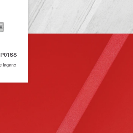
-FP01SS
ne lagano