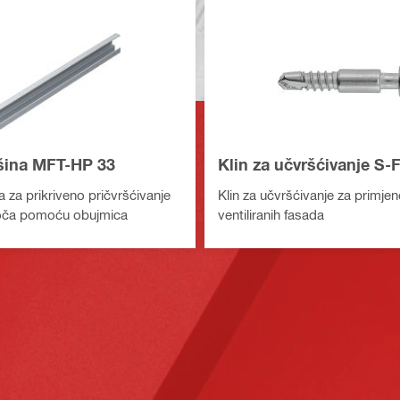
šina MFT-HP 33
Klin za učvršćivanje S
 za prikriveno pričvršćivanje
Klin za učvršćivanje za primje
loča pomoću obujmica
ventiliranih fasada