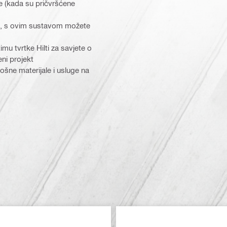
e (kada su pričvršćene
la, s ovim sustavom možete
mu tvrtke Hilti za savjete o
eni projekt
trošne materijale i usluge na