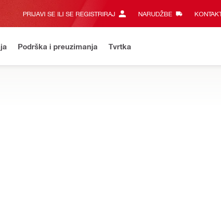
PRIJAVI SE ILI SE REGISTRIRAJ
NARUDŽBE
KONTAKT
ja
Podrška i preuzimanja
Tvrtka
SHOP
Registrirajte se i otvorite svoj hilti račun online odmah.
S
jekcijsku žbuku i kemijske ampule za beton i zidove
sidro HIT-HY 200-R V3
Softver PROFIS