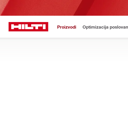
Proizvodi
Optimizacija poslovan
HILTI WEB
Početna stranica
Proizvodi
Pričvršćivači
KEMIJSKA SIDRA
Ovdje pronađite sva epoksidna i kemijska sidra tvrtke Hilti, in
Filter
Kemijsko 
Vrste