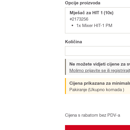
Opcije proizvoda
Mješač za HIT 1 (10x)
#2173256
1x Mixer HIT-1 PM
Količina
Ne možete vidjeti cijene za s
Molimo prijavite se ili registriraj
Cijena prikazana za minimal
Pakiranje (Ukupno komada )
Cijena s rabatom bez PDV-a