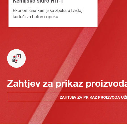
Kemijsko sidro HIT-1
Ekonomična kemijska žbuka u tvrdoj
kartuši za beton i opeku
Zahtjev za prikaz proizvod
ZAHTJEV ZA PRIKAZ PROIZVODA UŽ