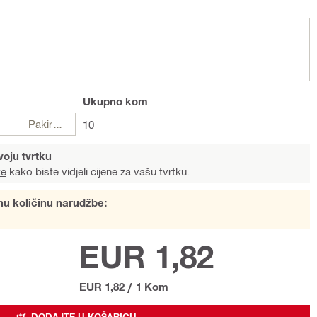
Ukupno
kom
Pakiranje
10
voju tvrtku
te
kako biste vidjeli cijene za vašu tvrtku.
nu količinu narudžbe:
EUR 1,82
EUR 1,82
/
1 Kom
DODAJTE U KOŠARICU