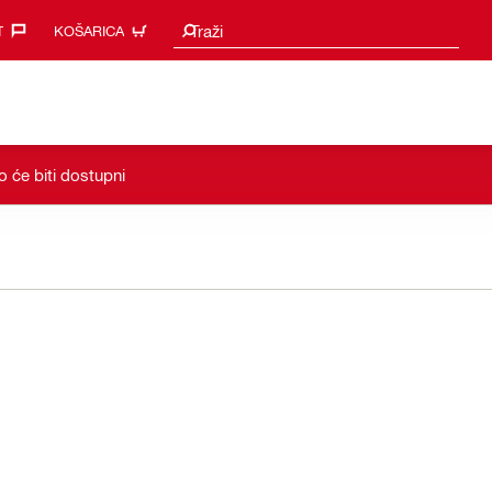
Prijedlozi za pretraživanje
Traži
‎
KOŠARICA
 će biti dostupni