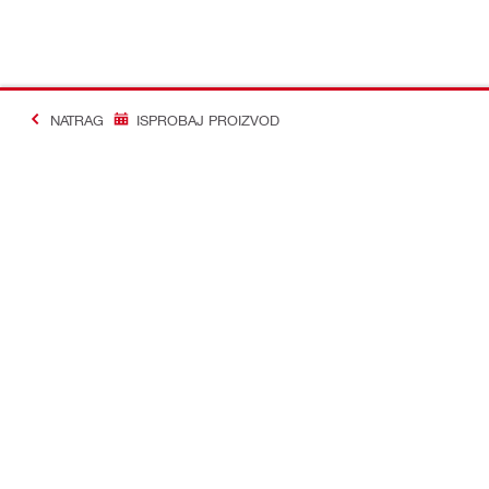
NATRAG
ISPROBAJ PROIZVOD
#Making Constructi
Kontakt
Profil