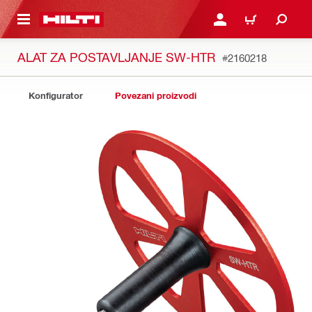
A GLAVNI SADRŽAJ
PRIJAVI SE ILI SE REGIS
KOŠARICA
ALAT ZA POSTAVLJANJE SW-HTR
#2160218
Konfigurator
Povezani proizvodi