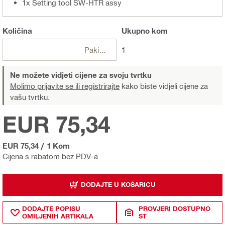
1x Setting tool SW-HTR assy
Količina
Ukupno
kom
Pakiranje
1
Ne možete vidjeti cijene za svoju tvrtku
Molimo prijavite se ili registrirajte
kako biste vidjeli cijene za
vašu tvrtku.
EUR 75,34
EUR 75,34
/
1 Kom
Cijena s rabatom bez PDV-a
DODAJTE U KOŠARICU
DODAJTE POPISU
PROVJERI DOSTUPNO
OMILJENIH ARTIKALA
ST