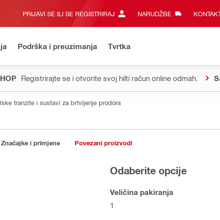
PRIJAVI SE ILI SE REGISTRIRAJ
NARUDŽBE
KONTAKT
ja
Podrška i preuzimanja
Tvrtka
SHOP
Registrirajte se i otvorite svoj hilti račun online odmah.
S
ske tranzite i sustavi za brtvljenje prodora
Značajke i primjene
Povezani proizvodi
Odaberite opcije
Veličina pakiranja
1