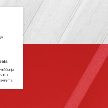
sets
čvršćenje
viru u
uženjima