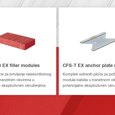
 EX filler modules
CFS-T EX anchor plate 
ne za brtvljenje neiskorištenog
Kompleti sidrenih ploča za pri
ranzitnim okvirima u
modula kabela u tranzitnom ok
o eksplozivnim okruženjima
potencijalno eksplozivnim okr