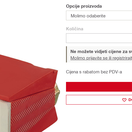
Opcije proizvoda
Molimo odaberite
Količina
Ne možete vidjeti cijene za s
Molimo prijavite se ili registriraj
Cijena s rabatom bez PDV-a
D