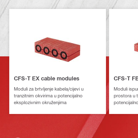
CFS-T EX cable modules
CFS-T FB
Moduli za brtvljenje kabela/cijevi u
Moduli ispu
tranzitnim okvirima u potencijalno
prostora u t
eksplozivnim okruženjima
potencijaln