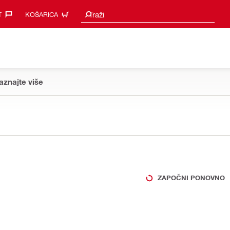
Prijedlozi za pretraživanje
Traži
‎
KOŠARICA
aznajte više
ZAPOČNI PONOVNO