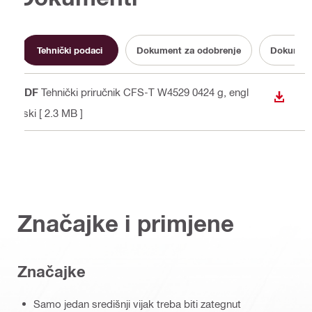
Tehnički podaci
Dokument za odobrenje
Dokumenta
PDF
Tehnički priručnik CFS-T W4529 0424 g
, engl
PREUZ
eski
[ 2.3 MB ]
Značajke i primjene
Značajke
Samo jedan središnji vijak treba biti zategnut