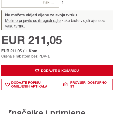
Pakiranje
1
Ne možete vidjeti cijene za svoju tvrtku
Molimo prijavite se ili registrirajte
kako biste vidjeli cijene za
vašu tvrtku.
EUR 211,05
EUR 211,05
/
1 Kom
Cijena s rabatom bez PDV-a
DODAJTE U KOŠARICU
DODAJTE POPISU
PROVJERI DOSTUPNO
OMILJENIH ARTIKALA
ST
Značajke i primjene