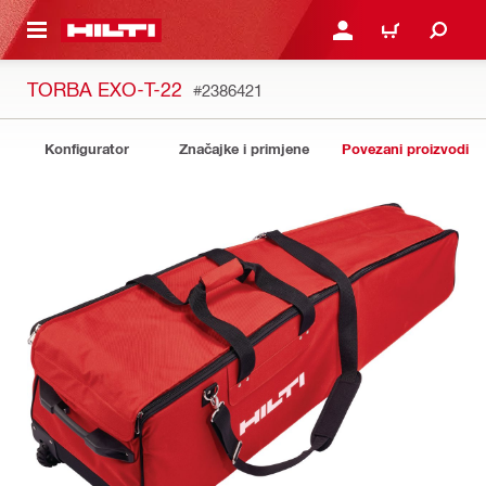
A GLAVNI SADRŽAJ
PRIJAVI SE ILI SE REGIS
KOŠARICA
TORBA EXO-T-22
#2386421
Konfigurator
Značajke i primjene
Povezani proizvodi