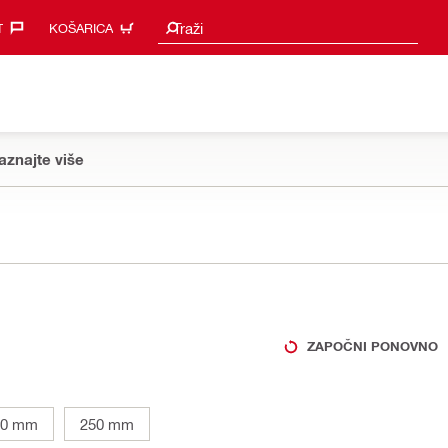
Prijedlozi za pretraživanje
Traži
‎
KOŠARICA
aznajte više
ZAPOČNI PONOVNO
50 mm
250 mm