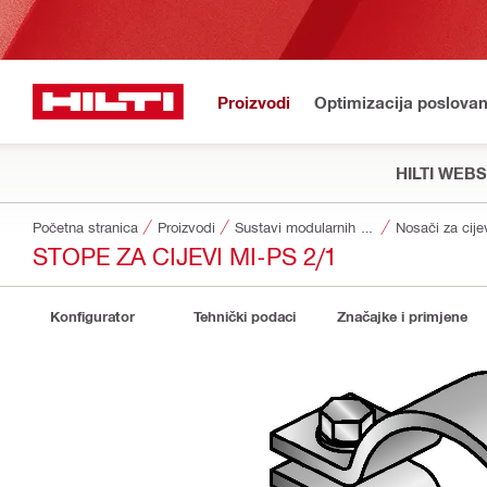
Proizvodi
Optimizacija poslovan
HILTI WEB
Početna stranica
Proizvodi
Sustavi modularnih nosača
Nosači za cije
STOPE ZA CIJEVI MI-PS 2/1
Konfigurator
Tehnički podaci
Značajke i primjene