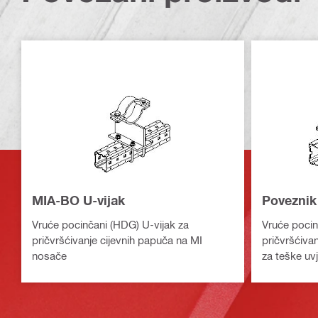
MIA-BO U-vijak
Poveznik
Vruće pocinčani (HDG) U-vijak za
Vruće pocin
pričvršćivanje cijevnih papuča na MI
pričvršćiva
nosače
za teške uv