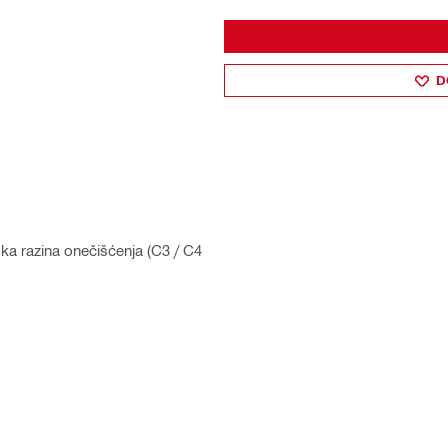
D
oka razina onečišćenja (C3 / C4