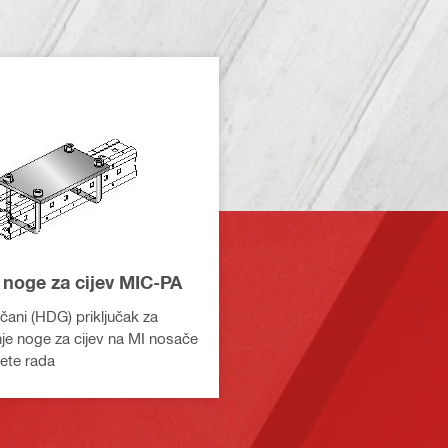
 noge za cijev MIC-PA
čani (HDG) priključak za
nje noge za cijev na MI nosače
jete rada