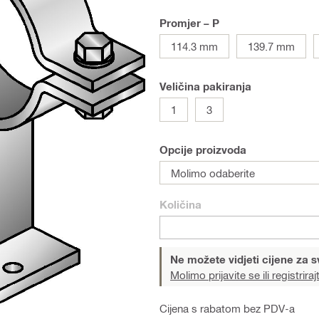
Promjer – P
114.3 mm
139.7 mm
Veličina pakiranja
1
3
Opcije proizvoda
Molimo odaberite
Količina
Ne možete vidjeti cijene za s
Molimo prijavite se ili registriraj
Cijena s rabatom bez PDV-a