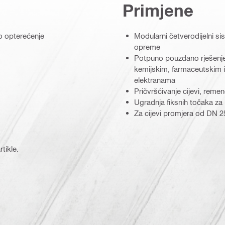
Primjene
no opterećenje
Modularni četverodijelni si
opreme
Potpuno pouzdano rješenje
kemijskim, farmaceutskim i
elektranama
Pričvršćivanje cijevi, reme
Ugradnja fiksnih točaka za
Za cijevi promjera od DN 
tikle.