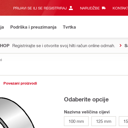
PRIJAVI SE ILI SE REGISTRIRAJ
NARUDŽBE
KONTAKT
ja
Podrška i preuzimanja
Tvrtka
SHOP
Registrirajte se i otvorite svoj hilti račun online odmah.
S
vi
Povezani proizvodi
Odaberite opcije
Nazivna veličina cijevi
100 mm
125 mm
1