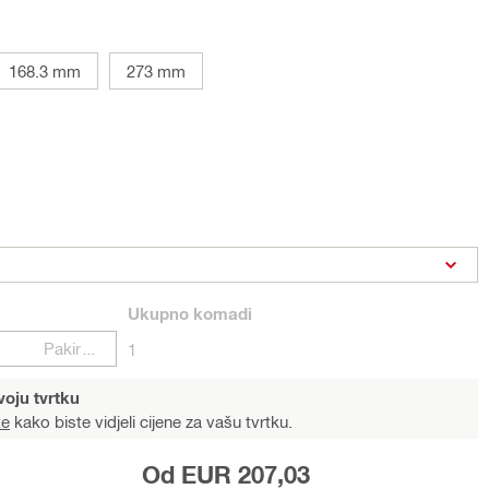
168.3 mm
273 mm
Ukupno
komadi
Pakiranje
1
voju tvrtku
te
kako biste vidjeli cijene za vašu tvrtku.
Od EUR 207,03