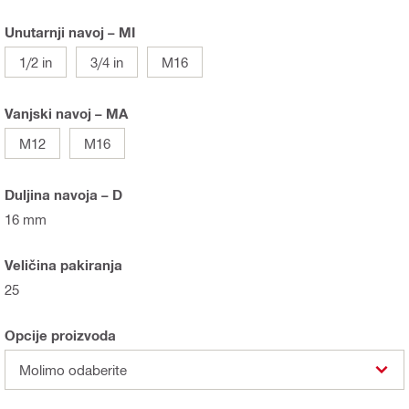
Unutarnji navoj – MI
1/2 in
3/4 in
M16
Vanjski navoj – MA
M12
M16
Duljina navoja – D
16 mm
Veličina pakiranja
25
Opcije proizvoda
Molimo odaberite