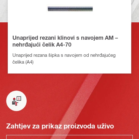
Unaprijed rezani klinovi s navojem AM –
nehrđajući čelik A4-70
Unaprijed rezana šipka s navojem od nehrđajućeg
čelika (A4)
Zahtjev za prikaz proizvoda uživo