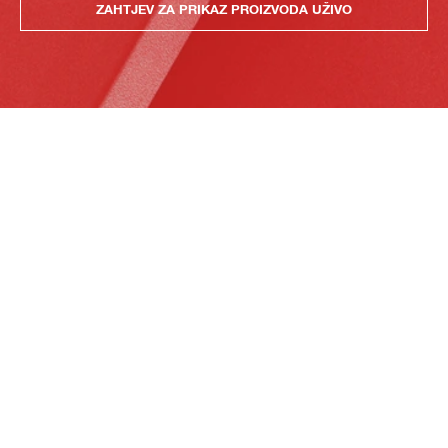
ZAHTJEV ZA PRIKAZ PROIZVODA UŽIVO