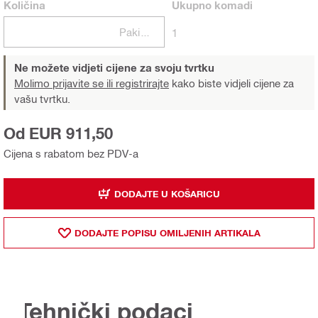
Količina
Ukupno
komadi
Pakiranje
1
Ne možete vidjeti cijene za svoju tvrtku
Molimo prijavite se ili registrirajte
kako biste vidjeli cijene za
vašu tvrtku.
Od EUR 911,50
Cijena s rabatom bez PDV-a
DODAJTE U KOŠARICU
DODAJTE POPISU OMILJENIH ARTIKALA
Tehnički podaci