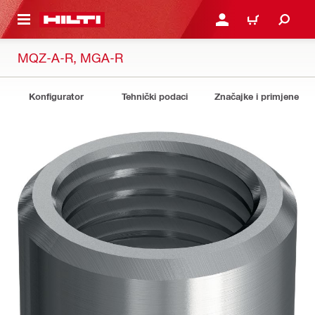
A GLAVNI SADRŽAJ
PRIJAVI SE ILI SE REGIS
KOŠARICA
MQZ-A-R, MGA-R
Konfigurator
Tehnički podaci
Značajke i primjene