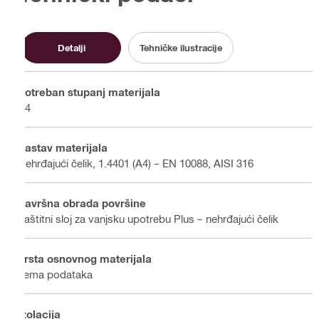
Detalji
Tehničke ilustracije
Potreban stupanj materijala
A4
Sastav materijala
Nehrđajući čelik, 1.4401 (A4) – EN 10088, AISI 316
Završna obrada površine
Zaštitni sloj za vanjsku upotrebu Plus – nehrđajući čelik
Vrsta osnovnog materijala
nema podataka
Izolacija