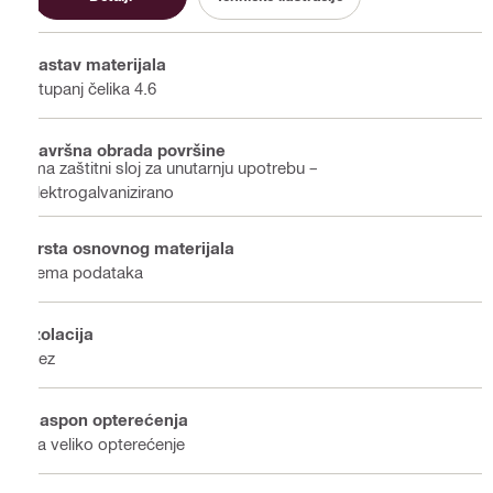
Sastav materijala
Stupanj čelika 4.6
Završna obrada površine
Ima zaštitni sloj za unutarnju upotrebu –
elektrogalvanizirano
Vrsta osnovnog materijala
nema podataka
Izolacija
Bez
Raspon opterećenja
Za veliko opterećenje