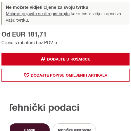
Ne možete vidjeti cijene za svoju tvrtku
Molimo prijavite se ili registrirajte
kako biste vidjeli cijene za
vašu tvrtku.
Od EUR 181,71
Cijena s rabatom bez PDV-a
DODAJTE U KOŠARICU
DODAJTE POPISU OMILJENIH ARTIKALA
Tehnički podaci
Detalji
Tehničke ilustracije