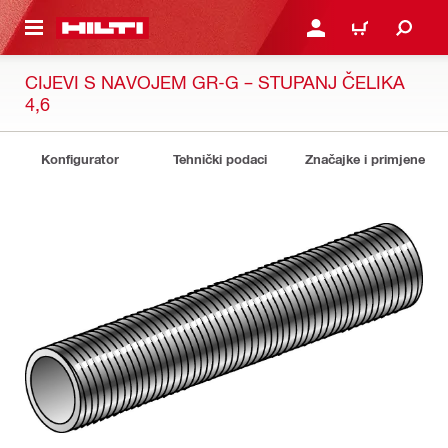
A GLAVNI SADRŽAJ
PRIJAVI SE ILI SE REGIS
KOŠARICA
CIJEVI S NAVOJEM GR-G – STUPANJ ČELIKA
4,6
Konfigurator
Tehnički podaci
Značajke i primjene