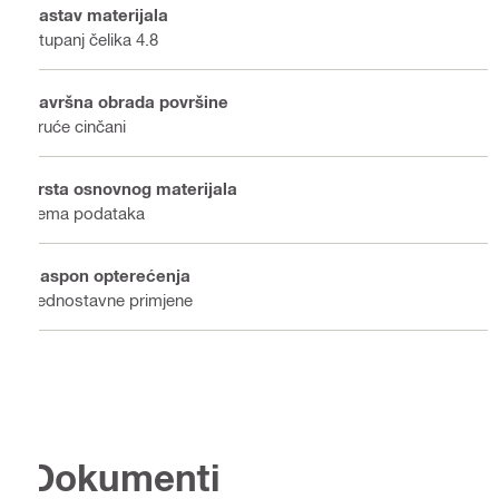
Sastav materijala
Stupanj čelika 4.8
Završna obrada površine
Vruće cinčani
Vrsta osnovnog materijala
nema podataka
Raspon opterećenja
Jednostavne primjene
Dokumenti