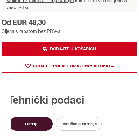
Molimo prijavite se ili registrirajte
kako biste vidjeli cijene za
vašu tvrtku.
Od EUR 48,30
Cijena s rabatom bez PDV-a
DODAJTE U KOŠARICU
DODAJTE POPISU OMILJENIH ARTIKALA
Tehnički podaci
Detalji
Tehničke ilustracije