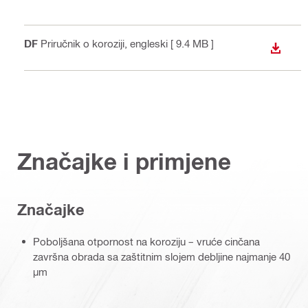
PDF
Priručnik o koroziji
, engleski
[ 9.4 MB ]
PREUZ
Značajke i primjene
Značajke
Poboljšana otpornost na koroziju – vruće cinčana
završna obrada sa zaštitnim slojem debljine najmanje 40
µm