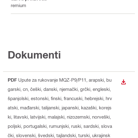
Premium
Dokumenti
PDF
Upute za rukovanje MQZ-P9/P11
, arapski, bu
PREUZ
garski, cn, češki, danski, njemački, grčki, engleski,
španjolski, estonski, finski, francuski, hebrejski, hrv
atski, mađarski, talijanski, japanski, kazaški, korejs
ki, litavski, latvijski, malajski, nizozemski, norveški,
poljski, portugalski, rumunjski, ruski, sardski, slova
čki, slovenski, švedski, tajlandski, turski, ukrajinsk