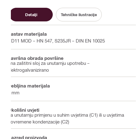
Detalji
Tehničke ilustracije
Sastav materijala
DD11 MOD – HN 547, S235JR – DIN EN 10025
Završna obrada površine
Ima zaštitni sloj za unutarnju upotrebu –
elektrogalvanizirano
Debljina materijala
2 mm
Okolišni uvjeti
Za unutarnju primjenu u suhim uvjetima (C1) ili u uvjetima
povremene kondenzacije (C2)
Razred proizvoda