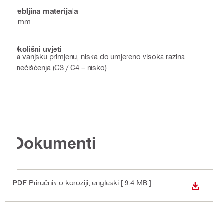
Debljina materijala
4 mm
Okolišni uvjeti
Za vanjsku primjenu, niska do umjereno visoka razina
onečišćenja (C3 / C4 – nisko)
Dokumenti
PDF
Priručnik o koroziji
, engleski
[ 9.4 MB ]
PREUZ