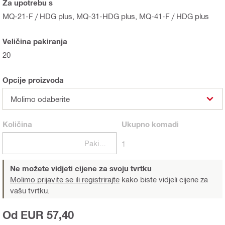
Za upotrebu s
MQ-21-F / HDG plus, MQ-31-HDG plus, MQ-41-F / HDG plus
Veličina pakiranja
20
Opcije proizvoda
Molimo odaberite
Količina
Ukupno
komadi
Pakiranje
1
Ne možete vidjeti cijene za svoju tvrtku
Molimo prijavite se ili registrirajte
kako biste vidjeli cijene za
vašu tvrtku.
Od EUR 57,40