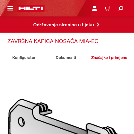
A GLAVNI SADRŽAJ
PRIJAVI SE ILI SE REGIS
KOŠARICA
Održavanje stranice u tijeku
ZAVRŠNA KAPICA NOSAČA MIA-EC
Konfigurator
Dokumenti
Značajke i primjene