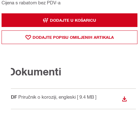
Cijena s rabatom bez PDV-a
DODAJTE U KOŠARICU
DODAJTE POPISU OMILJENIH ARTIKALA
Dokumenti
PDF
Priručnik o koroziji
, engleski
[ 9.4 MB ]
PREUZ