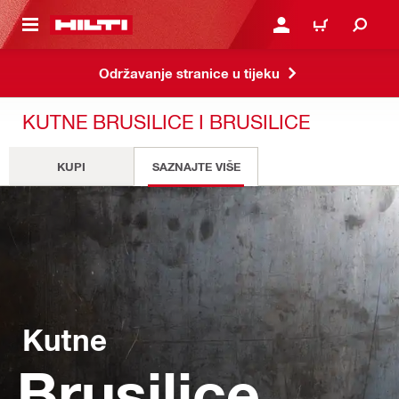
A GLAVNI SADRŽAJ
PRIJAVI SE ILI SE REGIS
KOŠARICA
Održavanje stranice u tijeku
KUTNE BRUSILICE I BRUSILICE
KUPI
SAZNAJTE VIŠE
Kutne
Brusilice