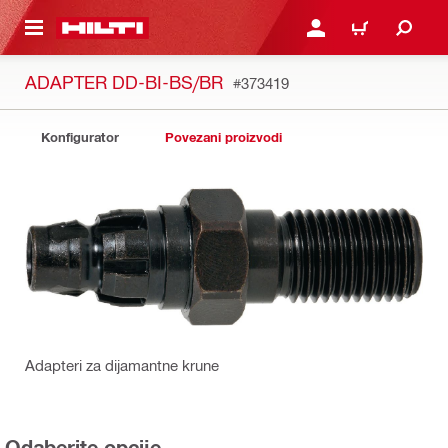
A GLAVNI SADRŽAJ
PRIJAVI SE ILI SE REGIS
KOŠARICA
ADAPTER DD-BI-BS/BR
#373419
Konfigurator
Povezani proizvodi
Adapteri za dijamantne krune
Odaberite opcije