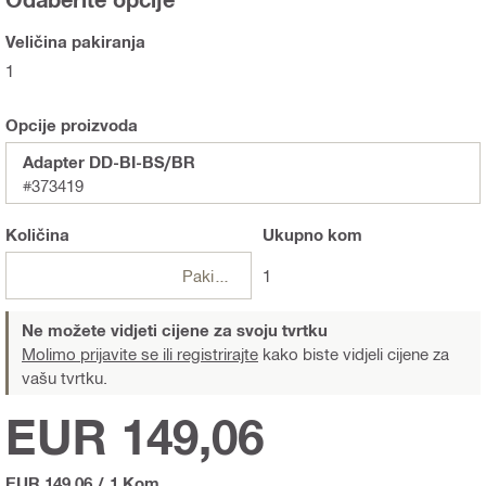
Veličina pakiranja
1
Opcije proizvoda
Adapter DD-BI-BS/BR
#373419
Količina
Ukupno
kom
Pakiranje
1
Ne možete vidjeti cijene za svoju tvrtku
Molimo prijavite se ili registrirajte
kako biste vidjeli cijene za
vašu tvrtku.
EUR 149,06
EUR 149,06
/
1 Kom