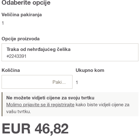
Odaberite opcije
Veličina pakiranja
1
Opcije proizvoda
Traka od nehrđajućeg čelika
#2243391
Količina
Ukupno
kom
Pakiranje
1
Ne možete vidjeti cijene za svoju tvrtku
Molimo prijavite se ili registrirajte
kako biste vidjeli cijene za
vašu tvrtku.
EUR 46,82