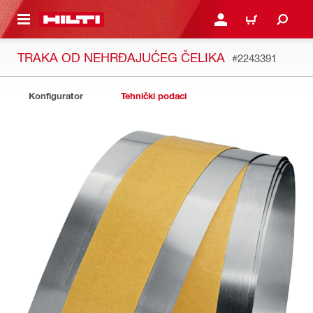
A GLAVNI SADRŽAJ
PRIJAVI SE ILI SE REGIS
KOŠARICA
TRAKA OD NEHRĐAJUĆEG ČELIKA
#2243391
Konfigurator
Tehnički podaci