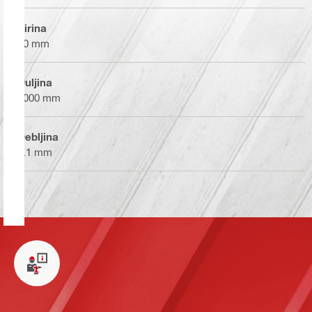
Širina
50 mm
Duljina
2000 mm
Debljina
0.1 mm