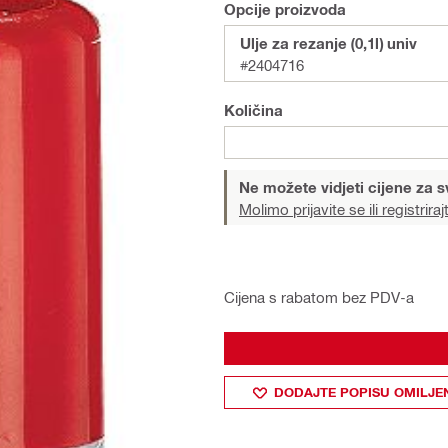
Opcije proizvoda
Ulje za rezanje (0,1l) univ
#2404716
Količina
Ne možete vidjeti cijene za s
Molimo prijavite se ili registriraj
Cijena s rabatom bez PDV-a
DODAJTE POPISU OMILJE