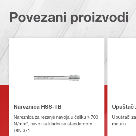
Povezani proizvodi
Nareznica HSS-TB
Upuštač 
Nareznica za rezanje navoja u čeliku ≤ 700
Upuštači za
N/mm², navoji sukladni sa standardom
metalu
DIN 371