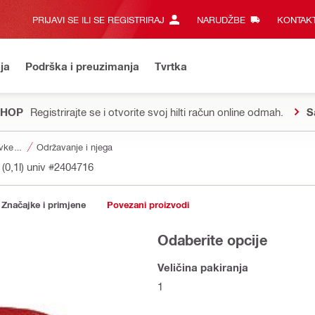
PRIJAVI SE ILI SE REGISTRIRAJ
NARUDŽBE
KONTAKT
ja
Podrška i preuzimanja
Tvrtka
SHOP
Registrirajte se i otvorite svoj hilti račun online odmah.
S
Dodaci za nastavke za alat
Održavanje i njega
 (0,1l) univ
#2404716
Značajke i primjene
Povezani proizvodi
Odaberite opcije
Veličina pakiranja
1