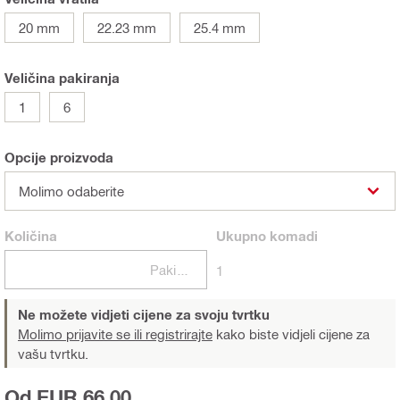
20 mm
22.23 mm
25.4 mm
Veličina pakiranja
1
6
Opcije proizvoda
Molimo odaberite
Količina
Ukupno
komadi
Pakiranje
1
Ne možete vidjeti cijene za svoju tvrtku
Molimo prijavite se ili registrirajte
kako biste vidjeli cijene za
vašu tvrtku.
Od EUR 66,00