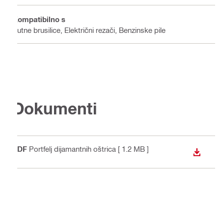
Kompatibilno s
Kutne brusilice, Električni rezači, Benzinske pile
Dokumenti
PDF
Portfelj dijamantnih oštrica
[ 1.2 MB ]
PREUZ