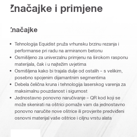
Značajke i primjene
Značajke
Tehnologija Equidist pruža vrhunsku brzinu rezanja i
performanse pri radu na armiranom betonu
Osmišljeno za univerzalnu primjenu na širokom rasponu
materijala, čak i u najtežim uvjetima
Osmišljena kako bi trajala dulje od ostalih – s velikim,
posebno spojenim dijamantnim segmentima
Debela čelična kruna i tehnologija laserskog varenja za
maksimalnu pouzdanost i sigurnost
Jednostavno ponovno naručivanje – QR kod koji se
može skenirati na oštrici pomaže vam da jednostavno
ponovno naručite nove oštrice ili provjerite predviđeni
osnovni materijal vaše oštrice i ciljnu vrstu alata
Equidist_Icon_PDP (2940829)