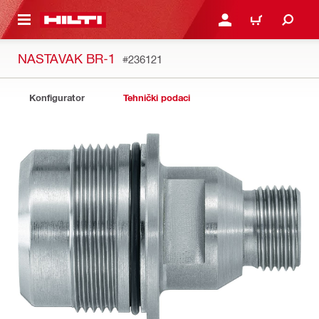
A GLAVNI SADRŽAJ
PRIJAVI SE ILI SE REGIS
KOŠARICA
NASTAVAK BR-1
#236121
Konfigurator
Tehnički podaci