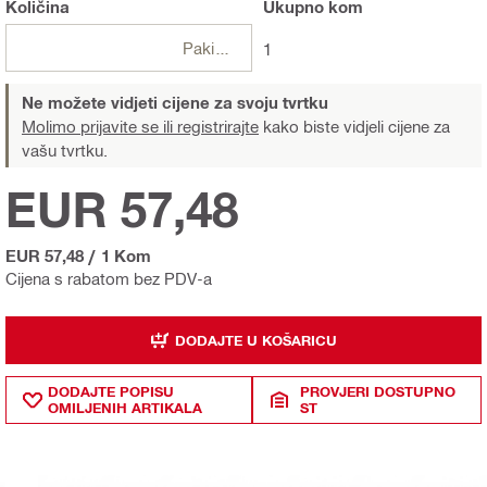
Količina
Ukupno
kom
Pakiranje
1
Ne možete vidjeti cijene za svoju tvrtku
Molimo prijavite se ili registrirajte
kako biste vidjeli cijene za
vašu tvrtku.
EUR 57,48
EUR 57,48
/
1 Kom
Cijena s rabatom bez PDV-a
DODAJTE U KOŠARICU
DODAJTE POPISU
PROVJERI DOSTUPNO
OMILJENIH ARTIKALA
ST