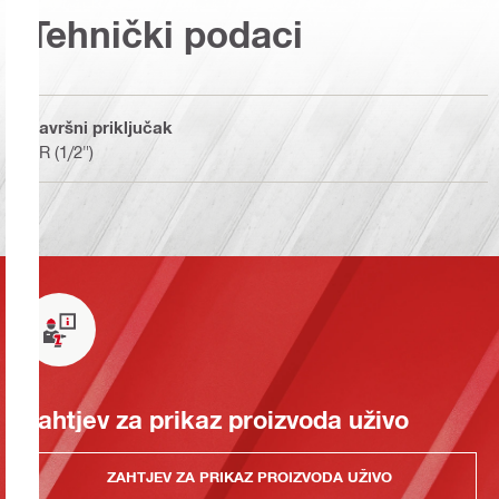
Tehnički podaci
Završni priključak
BR (1/2")
Zahtjev za prikaz proizvoda uživo
ZAHTJEV ZA PRIKAZ PROIZVODA UŽIVO