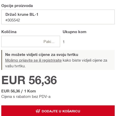
Opcije proizvoda
Držač krune BL-1
#305542
Količina
Ukupno
kom
Pakiranje
1
Ne možete vidjeti cijene za svoju tvrtku
Molimo prijavite se ili registrirajte
kako biste vidjeli cijene za
vašu tvrtku.
EUR 56,36
EUR 56,36
/
1 Kom
Cijena s rabatom bez PDV-a
DODAJTE U KOŠARICU