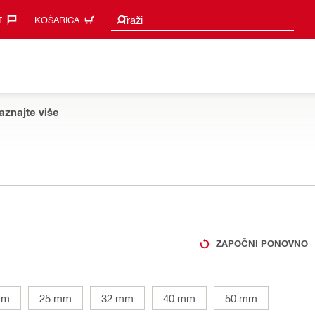
Prijedlozi za pretraživanje
Traži
‎
KOŠARICA
aznajte više
ZAPOČNI PONOVNO
mm
25 mm
32 mm
40 mm
50 mm