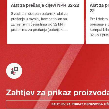
Alat za prešanje cijevi NPR 32-22
Alat za p
22
Svestran i udoban baterijski alat za
prešanje u ravnini, kompatibilan sa
Brz i dobro 
zamjenjivim čeljustima od 32 kN i
prešanje s 
prstenima za prešanje (baterijska
kompatibila
platforma Nuron)
32 kN i prst
platforma N
Zahtjev za prikaz proizvod
ZAHTJEV ZA PRIKAZ PROIZVODA UŽ