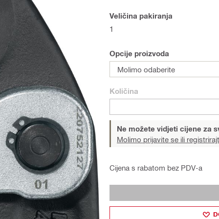
Veličina pakiranja
1
Opcije proizvoda
Molimo odaberite
Količina
Ne možete vidjeti cijene za s
Molimo prijavite se ili registriraj
Cijena s rabatom bez PDV-a
D