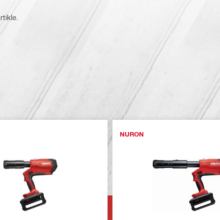
tikle.
NURON