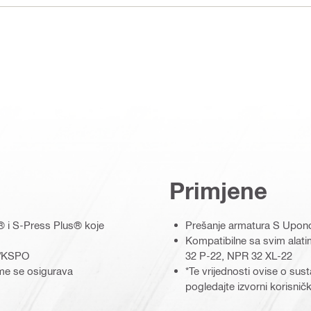
Primjene
s® i S-Press Plus® koje
Prešanje armatura S Upono
Kompatibilne sa svim alati
P1/KSPO
32 P-22, NPR 32 XL-22
ime se osigurava
*Te vrijednosti ovise o sus
pogledajte izvorni korisnič