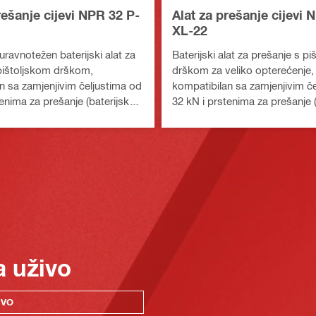
rešanje cijevi NPR 32 P-
Alat za prešanje cijevi 
XL-22
uravnotežen baterijski alat za
Baterijski alat za prešanje s p
pištoljskom drškom,
drškom za veliko opterećenje,
n sa zamjenjivim čeljustima od
kompatibilan sa zamjenjivim č
enima za prešanje (baterijska
32 kN i prstenima za prešanje 
uron)
platforma Nuron)
a uživo
IVO