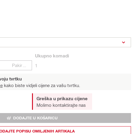
Ukupno
komadi
Pakiranje
1
voju tvrtku
te
kako biste vidjeli cijene za vašu tvrtku.
Greška u prikazu cijene
Molimo kontaktirajte nas
DODAJTE U KOŠARICU
ODAJTE POPISU OMILJENIH ARTIKALA