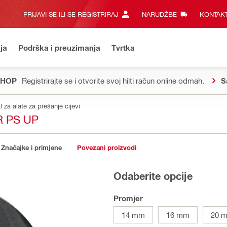
PRIJAVI SE ILI SE REGISTRIRAJ
NARUDŽBE
KONTAKT
ja
Podrška i preuzimanja
Tvrtka
SHOP
Registrirajte se i otvorite svoj hilti račun online odmah.
S
l za alate za prešanje cijevi
R PS UP
Značajke i primjene
Povezani proizvodi
Odaberite opcije
Promjer
14 mm
16 mm
20 