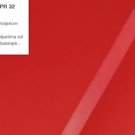
NPR 32
ištoljskom
eljustima od
(baterijska