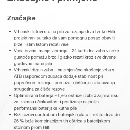
Značajke
Vrhunski listovi stolne pile za rezanje drva tvrtke Hilti
projektirani su tako da vam pomognu posao obaviti
brže i istim listom rezati više
Veća brzina, manje vibracija – 24 karbidna zuba visoke
gustoće pomažu brzo i glatko rezati kroz sve drvene
građevne materijale
Vrhunski dizajn zuba – naizmjenično skošenje vrha s
ATB rasporedom zubaca dodaje stabilnost pri
poprečnom rezanju i pomaže u čišćenju i izbacivanju
strugotina za čišće rezove
Optimizirana baterija – tijelo oštrice i zubi dizajnirani su
za iznimnu učinkovitost i postizanje najboljih
performansi baterijske kutne pile
Brži rezovi upotrebom baterijskih alata – režite drvo do
26 % brže kombinacijom tih oštrica s baterijskom
stolnom pilom Hilti