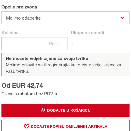
Opcije proizvoda
Molimo odaberite
Količina
Ukupno
komadi
Pakiranje
1
Ne možete vidjeti cijene za svoju tvrtku
Molimo prijavite se ili registrirajte
kako biste vidjeli cijene za
vašu tvrtku.
Od EUR 42,74
Cijena s rabatom bez PDV-a
DODAJTE U KOŠARICU
DODAJTE POPISU OMILJENIH ARTIKALA