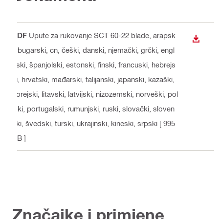
PDF
Upute za rukovanje SCT 60-22 blade
, arapsk
PREUZ
i, bugarski, cn, češki, danski, njemački, grčki, engl
eski, španjolski, estonski, finski, francuski, hebrejs
ki, hrvatski, mađarski, talijanski, japanski, kazaški,
korejski, litavski, latvijski, nizozemski, norveški, pol
jski, portugalski, rumunjski, ruski, slovački, sloven
ski, švedski, turski, ukrajinski, kineski, srpski
[ 995
KB ]
Značajke i primjene