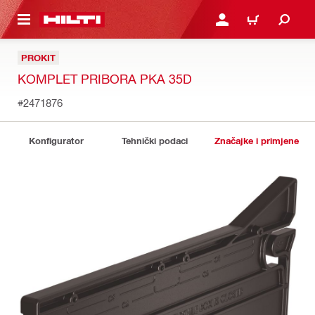
A GLAVNI SADRŽAJ
PRIJAVI SE ILI SE REGIS
KOŠARICA
PROKIT
KOMPLET PRIBORA PKA 35D
#2471876
Konfigurator
Tehnički podaci
Značajke i primjene