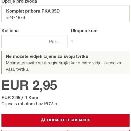
Opcije proizvoda
Komplet pribora PKA 35D
#2471876
Količina
Ukupno
kom
Pakiranje
1
Ne možete vidjeti cijene za svoju tvrtku
Molimo prijavite se ili registrirajte
kako biste vidjeli cijene za
vašu tvrtku.
EUR 2,95
EUR 2,95
/
1 Kom
Cijena s rabatom bez PDV-a
DODAJTE U KOŠARICU