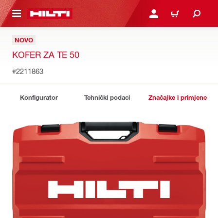
A GLAVNI SADRŽAJ
PRIJAVI SE ILI SE REGIS
KOŠARICA
NOVO
KOFER ZA TE 50
#2211863
Konfigurator
Tehnički podaci
Značajke i primjene