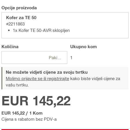
Opcije proizvoda
Kofer za TE 50
#2211863
1x Kofer TE 50-AVR sklopljen
Količina
Ukupno
kom
Pakiranje
1
Ne možete vidjeti cijene za svoju tvrtku
Molimo prijavite se ili registrirajte
kako biste vidjeli cijene za
vašu tvrtku.
EUR 145,22
EUR 145,22
/
1 Kom
Cijena s rabatom bez PDV-a