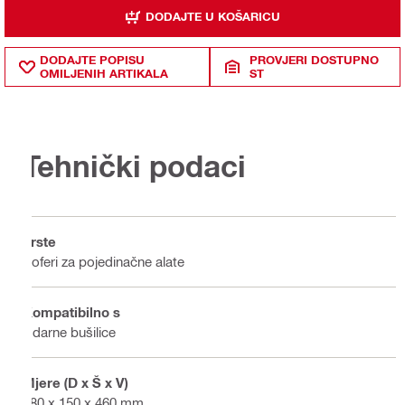
DODAJTE U KOŠARICU
DODAJTE POPISU
PROVJERI DOSTUPNO
OMILJENIH ARTIKALA
ST
Tehnički podaci
Vrste
Koferi za pojedinačne alate
Kompatibilno s
Udarne bušilice
Mjere (D x Š x V)
580 x 150 x 460 mm