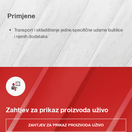
Primjene
Transport i skladištenje jedne specifične udarne bušilice
i njenih dodataka
Zahtjev za prikaz proizvoda uživo
ZAHTJEV ZA PRIKAZ PROIZVODA UŽIVO