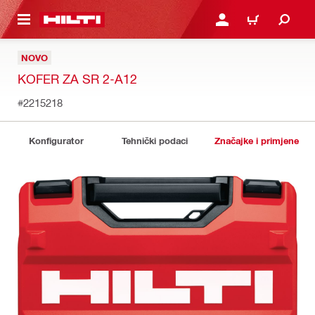
A GLAVNI SADRŽAJ
PRIJAVI SE ILI SE REGIS
KOŠARICA
NOVO
KOFER ZA SR 2-A12
#2215218
Konfigurator
Tehnički podaci
Značajke i primjene