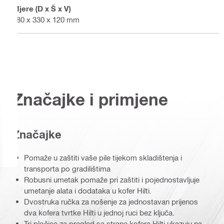
Mjere (D x Š x V)
380 x 330 x 120 mm
Značajke i primjene
Značajke
Pomaže u zaštiti vaše pile tijekom skladištenja i
transporta po gradilištima
Robusni umetak pomaže pri zaštiti i pojednostavljuje
umetanje alata i dodataka u kofer Hilti.
Dvostruka ručka za nošenje za jednostavan prijenos
dva kofera tvrtke Hilti u jednoj ruci bez ključa.
Tri pločice za pregled sa strane kofera Hilti ukazuju na