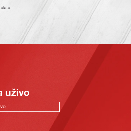
 alata.
a uživo
IVO