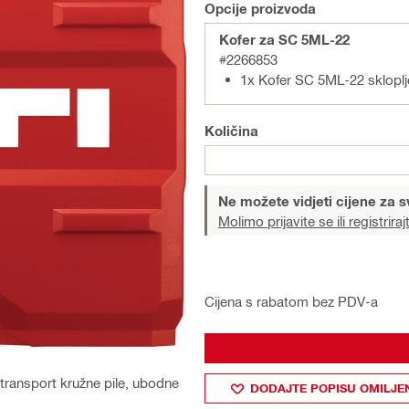
Opcije proizvoda
Kofer za SC 5ML-22
#2266853
1x Kofer SC 5ML-22 skloplj
Količina
Ne možete vidjeti cijene za s
Molimo prijavite se ili registriraj
Cijena s rabatom bez PDV-a
 transport kružne pile, ubodne
DODAJTE POPISU OMILJE