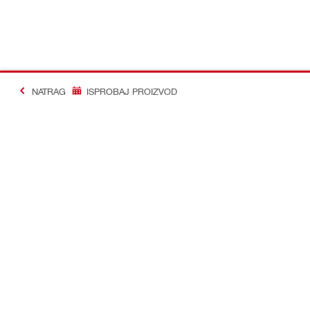
NATRAG
ISPROBAJ PROIZVOD
#Making Constructi
Kontakt
Profil