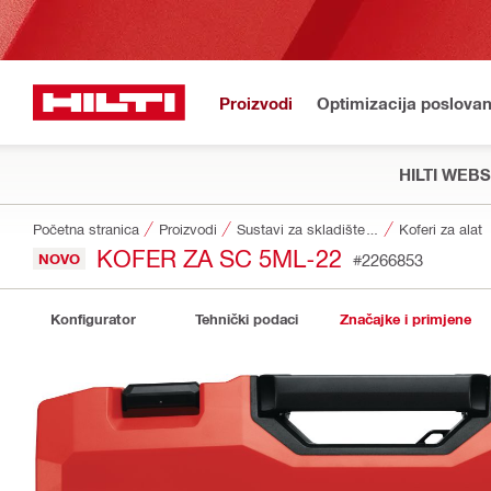
Proizvodi
Optimizacija poslovan
HILTI WEB
Početna stranica
Proizvodi
Sustavi za skladištenje i transport alata
Koferi za alat
KOFER ZA SC 5ML-22
NOVO
#2266853
Konfigurator
Tehnički podaci
Značajke i primjene