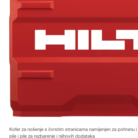
Kofer za nošenje s čvrstim stranicama namijenjen za pohranu i
pile i pile za rezbarenje i njihovih dodataka