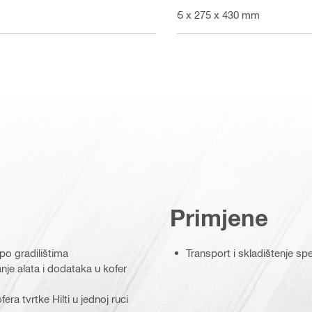
595 x 275 x 430 mm
Primjene
 po gradilištima
Transport i skladištenje spe
nje alata i dodataka u kofer
a tvrtke Hilti u jednoj ruci