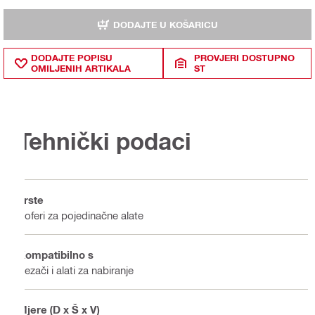
DODAJTE U KOŠARICU
DODAJTE POPISU
PROVJERI DOSTUPNO
OMILJENIH ARTIKALA
ST
Tehnički podaci
Vrste
Koferi za pojedinačne alate
Kompatibilno s
Rezači i alati za nabiranje
Mjere (D x Š x V)