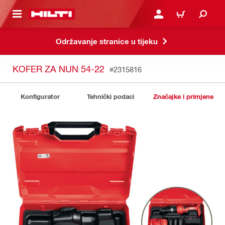
A GLAVNI SADRŽAJ
PRIJAVI SE ILI SE REGIS
KOŠARICA
Održavanje stranice u tijeku
KOFER ZA NUN 54-22
#2315816
Konfigurator
Tehnički podaci
Značajke i primjene