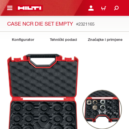
A GLAVNI SADRŽAJ
PRIJAVI SE ILI SE REGIS
KOŠARICA
CASE NCR DIE SET EMPTY
#2321165
Konfigurator
Tehnički podaci
Značajke i primjene