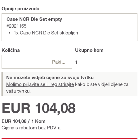
Opcije proizvoda
Case NCR Die Set empty
#2321165
1x Case NCR Die Set sklopljen
Količina
Ukupno
kom
Pakiranje
1
Ne možete vidjeti cijene za svoju tvrtku
Molimo prijavite se ili registrirajte
kako biste vidjeli cijene za
vašu tvrtku.
EUR 104,08
EUR 104,08
/
1 Kom
Cijena s rabatom bez PDV-a