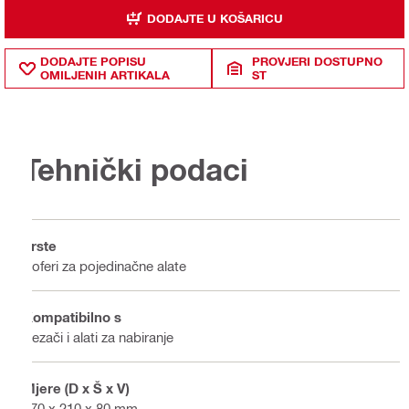
DODAJTE U KOŠARICU
DODAJTE POPISU
PROVJERI DOSTUPNO
OMILJENIH ARTIKALA
ST
Tehnički podaci
Vrste
Koferi za pojedinačne alate
Kompatibilno s
Rezači i alati za nabiranje
Mjere (D x Š x V)
270 x 210 x 80 mm