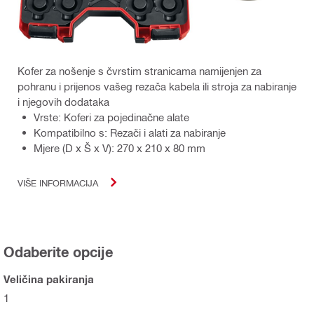
Kofer za nošenje s čvrstim stranicama namijenjen za
pohranu i prijenos vašeg rezača kabela ili stroja za nabiranje
i njegovih dodataka
Vrste: Koferi za pojedinačne alate
Kompatibilno s: Rezači i alati za nabiranje
Mjere (D x Š x V): 270 x 210 x 80 mm
VIŠE INFORMACIJA
Odaberite opcije
Veličina pakiranja
1