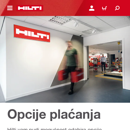
A GLAVNI SADRŽAJ
PRIJAVI SE ILI SE REGIS
KOŠARICA
Opcije plaćanja
Hilti vam nudi mogućnost odabira opcije