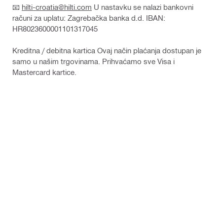
📧
hilti-croatia@hilti.com
U nastavku se nalazi bankovni
računi za uplatu: Zagrebačka banka d.d. IBAN:
HR8023600001101317045
Kreditna / debitna kartica Ovaj način plaćanja dostupan je
samo u našim trgovinama. Prihvaćamo sve Visa i
Mastercard kartice.