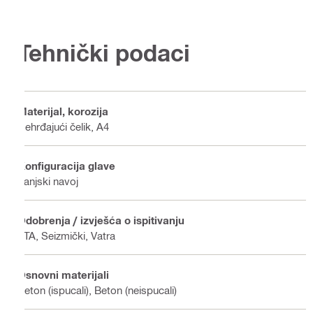
Tehnički podaci
Materijal, korozija
Nehrđajući čelik, A4
Konfiguracija glave
Vanjski navoj
Odobrenja / izvješća o ispitivanju
ETA, Seizmički, Vatra
Osnovni materijali
Beton (ispucali), Beton (neispucali)