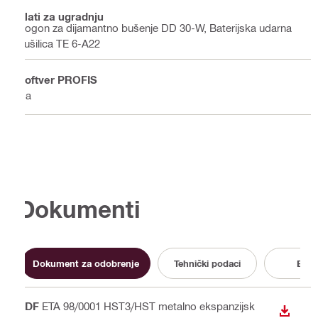
Alati za ugradnju
Pogon za dijamantno bušenje DD 30-W, Baterijska udarna
bušilica TE 6-A22
Softver PROFIS
Da
Dokumenti
Dokument za odobrenje
Tehnički podaci
Broš
PDF
ETA 98/0001 HST3/HST metalno ekspanzijsk
PREUZ