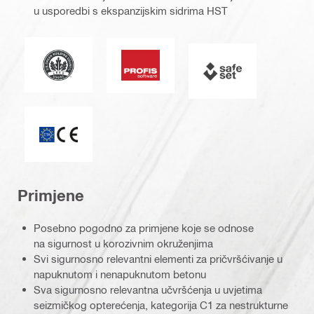
u usporedbi s ekspanzijskim sidrima HST
Vodeći standard na području energetskog i okolišnog 
Softver PROFIS
SAFEset
ETA_CE_Logo_2to1 (3608215)
Primjene
Posebno pogodno za primjene koje se odnose
na sigurnost u korozivnim okruženjima
Svi sigurnosno relevantni elementi za pričvršćivanje u
napuknutom i nenapuknutom betonu
Sva sigurnosno relevantna učvršćenja u uvjetima
seizmičkog opterećenja, kategorija C1 za nestrukturne