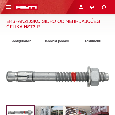
A GLAVNI SADRŽAJ
PRIJAVI SE ILI SE REGIS
KOŠARICA
EKSPANZIJSKO SIDRO OD NEHRĐAJUĆEG
ČELIKA HST3-R
Konfigurator
Tehnički podaci
Dokumenti