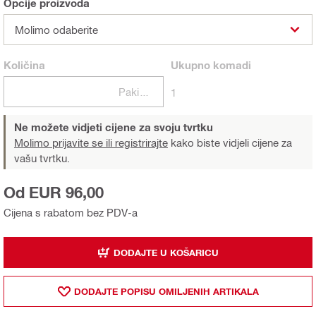
Opcije proizvoda
Molimo odaberite
Količina
Ukupno
komadi
Pakiranje
1
Ne možete vidjeti cijene za svoju tvrtku
Molimo prijavite se ili registrirajte
kako biste vidjeli cijene za
vašu tvrtku.
Od EUR 96,00
Cijena s rabatom bez PDV-a
DODAJTE U KOŠARICU
DODAJTE POPISU OMILJENIH ARTIKALA