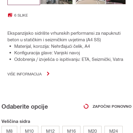
6 SLIKE
Ekspanzijsko sidrište vrhunskih performansi za napuknuti
beton u statičkim i seizmičkim uvjetima (A4 SS)
Materijal, korozija: Nehrđajući čelik, A4
Konfiguracija glave: Vanjski navoj
Odobrenja / izvješća o ispitivanju: ETA, Seizmički, Vatra
VIŠE INFORMACIJA
Odaberite opcije
ZAPOČNI PONOVNO
Veličina sidra
M8
M10
M12
M16
M20
M24