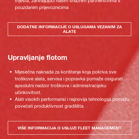
mjesta, zahvaljujući našim snažnim partnerstvima s
pouzdanim prijevoznicima
DODATNE INFORMACIJE O USLUGAMA VEZANIM ZA
ALATE
Upravljanje flotom
Mjesečna naknada za korištenje koja pokriva sve
troškove alata, servisa i popravka pomaže osigurati
apsolutni nadzor troškova i administracijsku
učinkovitost.
Alati visokih performansi i najnovija tehnologija pomažu
povećati produktivnost gradilišta.
VIŠE INFORMACIJA O USLUZI FLEET MANAGEMENT