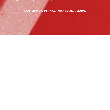
ZAHTJEV ZA PRIKAZ PROIZVODA UŽIVO