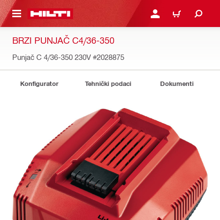
A GLAVNI SADRŽAJ
PRIJAVI SE ILI SE REGIS
KOŠARICA
BRZI PUNJAČ C4/36-350
Punjač C 4/36-350 230V
#2028875
Konfigurator
Tehnički podaci
Dokumenti