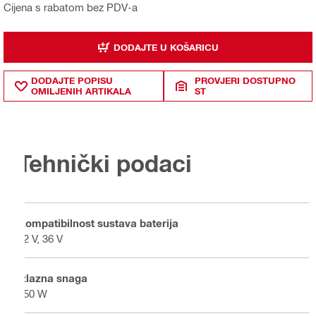
Cijena s rabatom bez PDV-a
DODAJTE U KOŠARICU
DODAJTE POPISU
PROVJERI DOSTUPNO
OMILJENIH ARTIKALA
ST
Tehnički podaci
Kompatibilnost sustava baterija
22 V, 36 V
Izlazna snaga
350 W