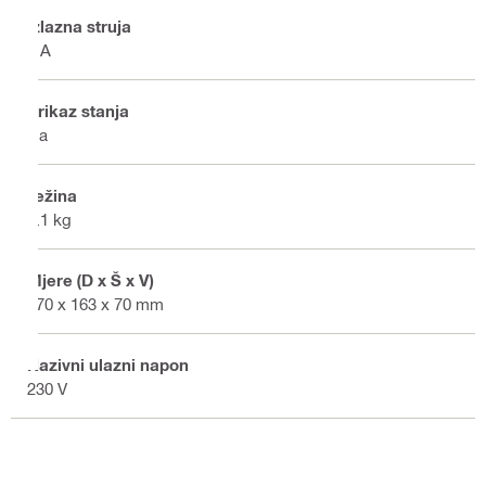
Izlazna struja
9 A
Prikaz stanja
Da
Težina
1.1 kg
Mjere (D x Š x V)
170 x 163 x 70 mm
Nazivni ulazni napon
230 V