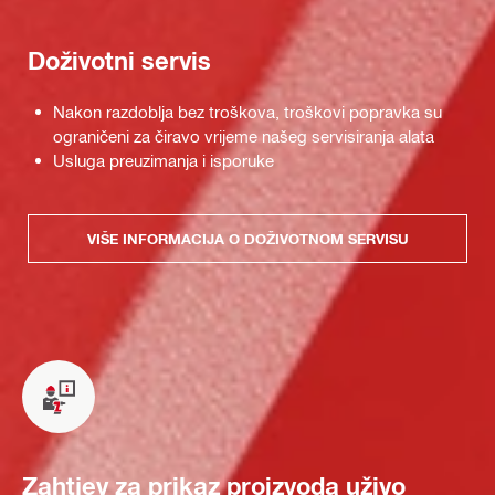
Doživotni servis
Nakon razdoblja bez troškova, troškovi popravka su
ograničeni za čiravo vrijeme našeg servisiranja alata
Usluga preuzimanja i isporuke
VIŠE INFORMACIJA O DOŽIVOTNOM SERVISU
Zahtjev za prikaz proizvoda uživo