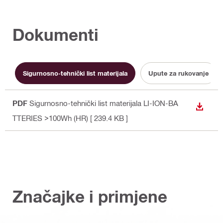
Dokumenti
Sigurnosno-tehnički list materijala
Upute za rukovanje
PDF
Sigurnosno-tehnički list materijala LI-ION-BA
PREUZ
TTERIES >100Wh (HR)
[ 239.4 KB ]
Značajke i primjene